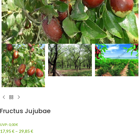
Fructus Jujubae
UVP:
0,00
€
17,95
€
–
29,85
€