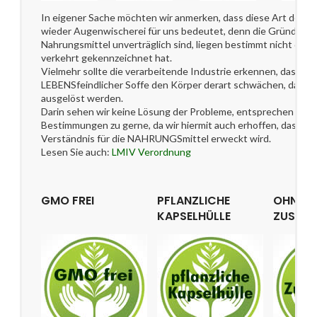
In eigener Sache möchten wir anmerken, dass diese Art der 
wieder Augenwischerei für uns bedeutet, denn die Gründe, w
Nahrungsmittel unverträglich sind, liegen bestimmt nicht dara
verkehrt gekennzeichnet hat.
Vielmehr sollte die verarbeitende Industrie erkennen, dass di
LEBENSfeindlicher Soffe den Körper derart schwächen, dass i
ausgelöst werden.
Darin sehen wir keine Lösung der Probleme, entsprechen jedo
Bestimmungen zu gerne, da wir hiermit auch erhoffen, dass ei
Verständnis für die NAHRUNGSmittel erweckt wird.
Lesen Sie auch:
LMIV Verordnung
GMO FREI
PFLANZLICHE
OHNE
KAPSELHÜLLE
ZUSATZ