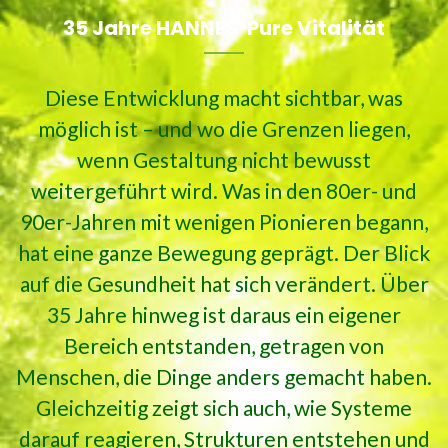
35 Jahre HANNES' Pure Vitalität
Diese Entwicklung macht sichtbar, was
möglich ist – und wo die Grenzen liegen,
wenn Gestaltung nicht bewusst
weitergeführt wird. Was in den 80er- und
90er-Jahren mit wenigen Pionieren begann,
hat eine ganze Bewegung geprägt. Der Blick
auf die Gesundheit hat sich verändert. Über
35 Jahre hinweg ist daraus ein eigener
Bereich entstanden, getragen von
Menschen, die Dinge anders gemacht haben.
Gleichzeitig zeigt sich auch, wie Systeme
darauf reagieren, Strukturen entstehen und