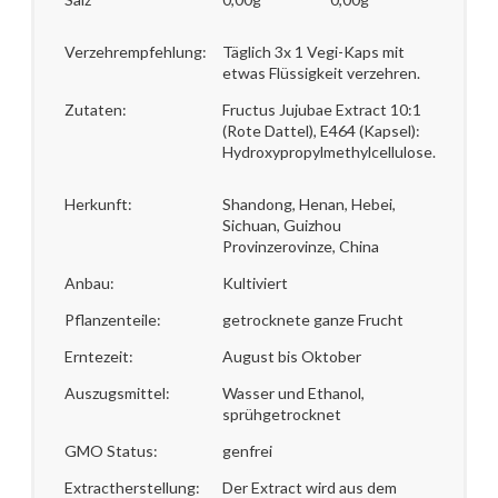
Verzehrempfehlung:
Täglich 3x 1 Vegi-Kaps mit
etwas Flüssigkeit verzehren.
Zutaten:
Fructus Jujubae Extract 10:1
(Rote Dattel), E464 (Kapsel):
Hydroxypropylmethylcellulose.
Herkunft:
Shandong, Henan, Hebei,
Sichuan, Guizhou
Provinzerovinze, China
Anbau:
Kultiviert
Pflanzenteile:
getrocknete ganze Frucht
Erntezeit:
August bis Oktober
Auszugsmittel:
Wasser und Ethanol,
sprühgetrocknet
GMO Status:
genfrei
Extractherstellung:
Der Extract wird aus dem