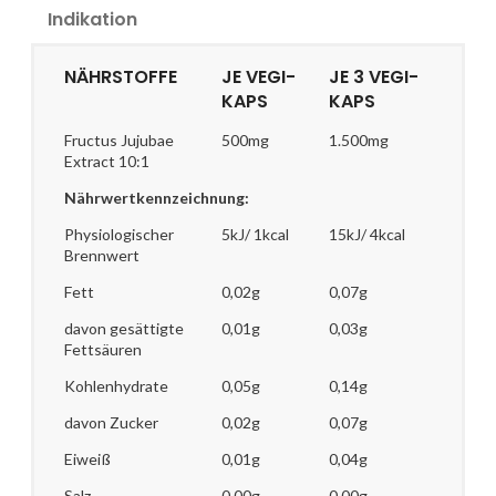
Indikation
NÄHRSTOFFE
JE VEGI-
JE 3 VEGI-
KAPS
KAPS
Fructus Jujubae
500mg
1.500mg
Extract 10:1
Nährwertkennzeichnung:
Physiologischer
5kJ/ 1kcal
15kJ/ 4kcal
Brennwert
Fett
0,02g
0,07g
davon gesättigte
0,01g
0,03g
Fettsäuren
Kohlenhydrate
0,05g
0,14g
davon Zucker
0,02g
0,07g
Eiweiß
0,01g
0,04g
Salz
0,00g
0,00g