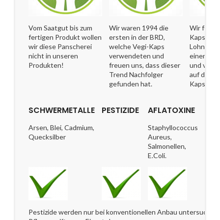
Vom Saatgut bis zum
Wir waren 1994 die
Wir ferti
fertigen Produkt wollen
ersten in der BRD,
Kapseln i
wir diese Panscherei
welche Vegi-Kaps
Lohnherst
nicht in unseren
verwendeten und
einen Ha
Produkten!
freuen uns, dass dieser
und verzi
Trend Nachfolger
auf das, w
gefunden hat.
Kapsel sol
SCHWERMETALLE
PESTIZIDE
AFLATOXINE
MIC
Arsen, Blei, Cadmium,
Staphyllococcus
Quecksilber
Aureus,
Salmonellen,
E.Coli.
Pestizide werden nur bei konventionellen Anbau untersucht, 