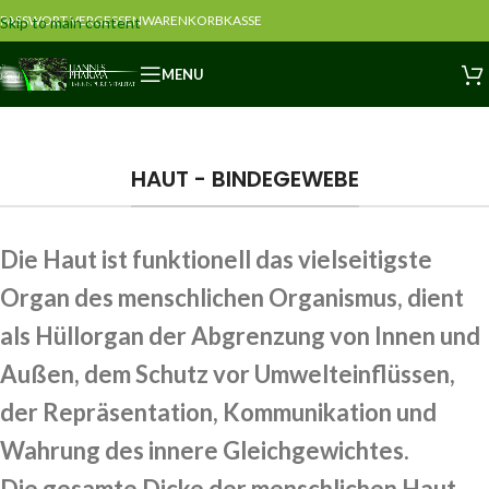
PASSWORT VERGESSEN
WARENKORB
KASSE
Skip to main content
MENU
HAUT - BINDEGEWEBE
Die Haut ist funktionell das vielseitigste
Organ des menschlichen Organismus, dient
als Hüllorgan der Abgrenzung von Innen und
Außen, dem Schutz vor Umwelteinflüssen,
der Repräsentation, Kommunikation und
Wahrung des innere Gleichgewichtes.
Die gesamte Dicke der menschlichen Haut