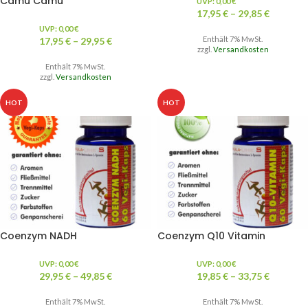
Camu Camu
UVP:
0,00
€
17,95
€
–
29,85
€
UVP:
0,00
€
Enthält 7% MwSt.
17,95
€
–
29,95
€
zzgl.
Versandkosten
Enthält 7% MwSt.
zzgl.
Versandkosten
HOT
HOT
Coenzym NADH
Coenzym Q10 Vitamin
UVP:
0,00
€
UVP:
0,00
€
29,95
€
–
49,85
€
19,85
€
–
33,75
€
Enthält 7% MwSt.
Enthält 7% MwSt.