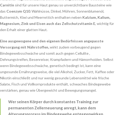
Carnitin
sind für unsere Haut genau so unverzichtbare Bausteine wie
das
Coenzym Q10
. Wahlnüsse, Dinkel, Möhren, Sonnenblumenöl,
Buttermich, Kiwi und Meerrettich enthalten neben
Kalzium, Kalium,
Magnesium, Zink und Eisen auch das Zellschutzvitamin E
, wichtig für
den Erhalt einer glatten Haut.
Eine ausgewogene und den eigenen Bedürfnissen angepasste
Versorgung mit Nährstoffen,
wirkt zudem vorbeugend gegen
Bindegewebsschwäche und somit auch gegen Cellulite ,
Dehnungstreifen, Besenreiser, Krampfadern und Hämorrhoiden. Selbst
wenn Bindegewebsschwäche, genetisch bedingt ist, kann eine
ungesunde Ernährungsweise, die viel Alkohol, Zucker, Fett, Kaffee oder
Nikotin einschließt und nur wenig gesunde Lebensmittel wie frische
Salate, Fisch und Vollkornprodukte enthält, schwaches Bindegewebe
verstärken, genau wie Übergewicht und Bewegungsmangel.
Wer seinen Körper durch konstantes Training zur
permanenten Zellerneuerung anregt, kann dem
Alterungsprozess im Bindegewebe entgegenwirken.