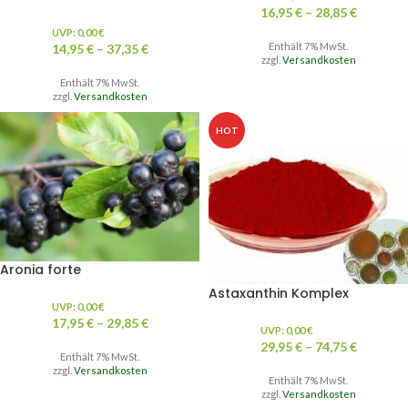
16,95
€
–
28,85
€
UVP:
0,00
€
Enthält 7% MwSt.
14,95
€
–
37,35
€
zzgl.
Versandkosten
Enthält 7% MwSt.
zzgl.
Versandkosten
HOT
Aronia forte
Astaxanthin Komplex
UVP:
0,00
€
17,95
€
–
29,85
€
UVP:
0,00
€
29,95
€
–
74,75
€
Enthält 7% MwSt.
zzgl.
Versandkosten
Enthält 7% MwSt.
zzgl.
Versandkosten