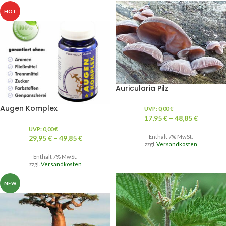
HOT
Auricularia Pilz
Augen Komplex
UVP:
0,00
€
17,95
€
–
48,85
€
UVP:
0,00
€
Enthält 7% MwSt.
29,95
€
–
49,85
€
zzgl.
Versandkosten
Enthält 7% MwSt.
zzgl.
Versandkosten
NEW