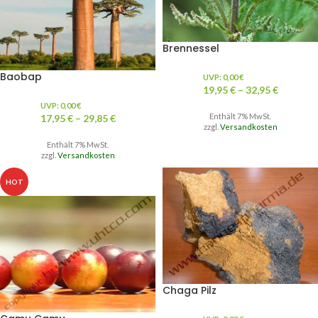
Brennessel
Baobap
UVP:
0,00
€
19,95
€
–
32,95
€
UVP:
0,00
€
Enthält 7% MwSt.
17,95
€
–
29,85
€
zzgl.
Versandkosten
Enthält 7% MwSt.
zzgl.
Versandkosten
HOT
Chaga Pilz