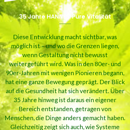
35 Jahre HANNES' Pure Vitalität
Diese Entwicklung macht sichtbar, was
möglich ist – und wo die Grenzen liegen,
wenn Gestaltung nicht bewusst
weitergeführt wird. Was in den 80er- und
90er-Jahren mit wenigen Pionieren begann,
hat eine ganze Bewegung geprägt. Der Blick
auf die Gesundheit hat sich verändert. Über
35 Jahre hinweg ist daraus ein eigener
Bereich entstanden, getragen von
Menschen, die Dinge anders gemacht haben.
Gleichzeitig zeigt sich auch, wie Systeme