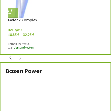
A
Gelenk Komplex
U
2
UVP:
0,00
€
En
18,85
€
–
32,95
€
zz
Enthält 7% MwSt.
zzgl.
Versandkosten
Basen Power