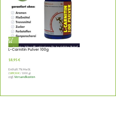
L-Carnitin Pulver 100g
18,95
€
Enthält 7% MwSt.
(
189,50
€
/ 1000 g)
zzgl.
Versandkosten