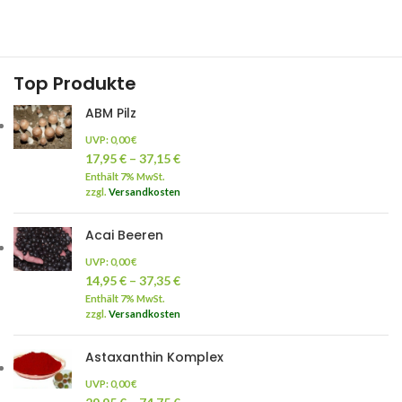
Top Produkte
ABM Pilz
UVP:
0,00
€
17,95
€
–
37,15
€
Enthält 7% MwSt.
zzgl.
Versandkosten
Acai Beeren
UVP:
0,00
€
14,95
€
–
37,35
€
Enthält 7% MwSt.
zzgl.
Versandkosten
Astaxanthin Komplex
UVP:
0,00
€