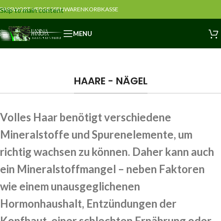
PASSWORT VERGESSEN
WARENKORB
KASSE
Skip to main content
MENU
HAARE - NÄGEL
Volles Haar benötigt verschiedene
Mineralstoffe und Spurenelemente, um
richtig wachsen zu können. Daher kann auch
ein Mineralstoffmangel – neben Faktoren
wie einem unausgeglichenen
Hormonhaushalt, Entzündungen der
Kopfhaut, einer schlechten Ernährung oder