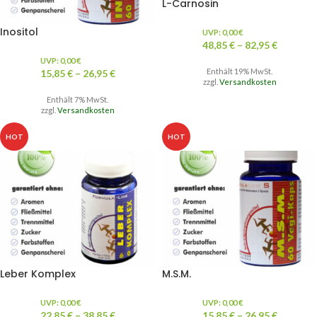
L-Carnosin
Inositol
UVP:
0,00
€
48,85
€
–
82,95
€
UVP:
0,00
€
Enthält 19% MwSt.
15,85
€
–
26,95
€
zzgl.
Versandkosten
Enthält 7% MwSt.
zzgl.
Versandkosten
HOT
HOT
Leber Komplex
M.S.M.
UVP:
0,00
€
UVP:
0,00
€
22,85
€
–
38,85
€
15,85
€
–
26,95
€