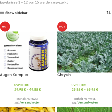
Ergebnisse 1 – 12 von 15 werden angezeigt
Show sidebar
HOT
HOT
Augen Komplex
Chrysin
UVP:
0,00
€
UVP:
0,00
€
29,95
€
–
49,85
€
29,85
€
–
69,95
€
Enthält 7% MwSt.
Enthält 7% MwSt.
zzgl.
Versandkosten
zzgl.
Versandkosten