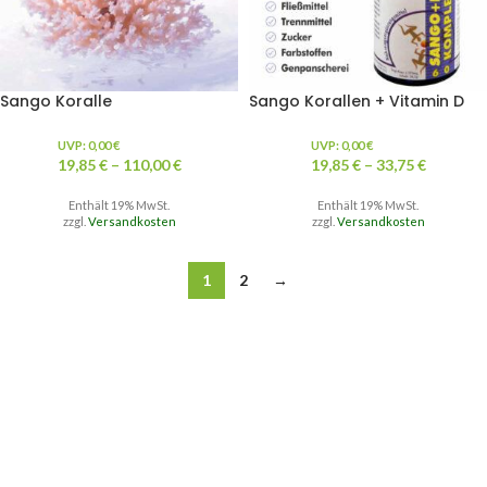
Sango Koralle
Sango Korallen + Vitamin D
UVP:
0,00
€
UVP:
0,00
€
19,85
€
–
110,00
€
19,85
€
–
33,75
€
Enthält 19% MwSt.
Enthält 19% MwSt.
zzgl.
Versandkosten
zzgl.
Versandkosten
1
2
→