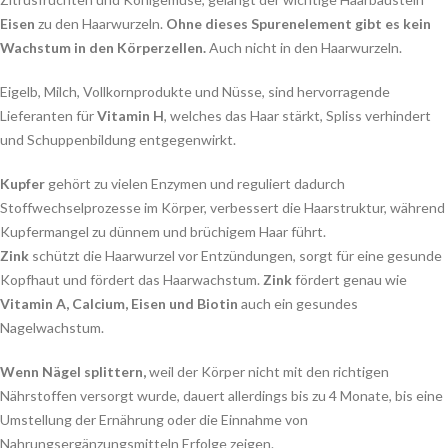
Eisen
zu den Haarwurzeln.
Ohne dieses Spurenelement gibt es kein
Wachstum in den Körperzellen.
Auch nicht in den Haarwurzeln.
Eigelb, Milch, Vollkornprodukte und Nüsse, sind hervorragende
Lieferanten für
Vitamin H
, welches das Haar stärkt, Spliss verhindert
und Schuppenbildung entgegenwirkt.
Kupfer
gehört zu vielen Enzymen und reguliert dadurch
Stoffwechselprozesse im Körper, verbessert die Haarstruktur, während
Kupfermangel zu dünnem und brüchigem Haar führt.
Zink
schützt die Haarwurzel vor Entzündungen, sorgt für eine gesunde
Kopfhaut und fördert das Haarwachstum.
Zink
fördert genau wie
Vitamin A, Calcium, Eisen und Biotin
auch ein gesundes
Nagelwachstum.
Wenn Nägel splittern,
weil der Körper nicht mit den richtigen
Nährstoffen versorgt wurde, dauert allerdings bis zu 4 Monate, bis eine
Umstellung der Ernährung oder die Einnahme von
Nahrungsergänzungsmitteln Erfolge zeigen.