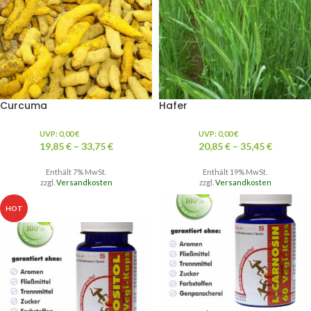
Curcuma
Hafer
UVP:
0,00
€
UVP:
0,00
€
19,85
€
–
33,75
€
20,85
€
–
35,45
€
Enthält 7% MwSt.
Enthält 19% MwSt.
zzgl.
Versandkosten
zzgl.
Versandkosten
HOT