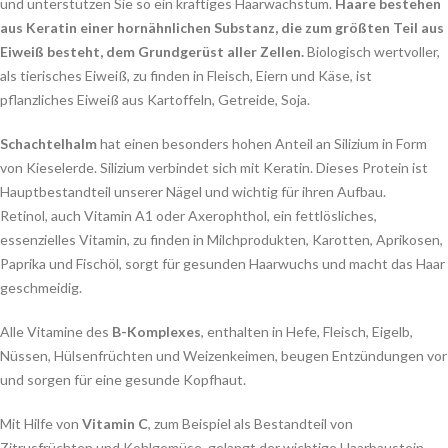
und unterstützen Sie so ein kräftiges Haarwachstum.
Haare bestehen
aus Keratin einer hornähnlichen Substanz, die zum größten Teil aus
Eiweiß besteht, dem Grundgerüst aller Zellen.
Biologisch wertvoller,
als tierisches Eiweiß, zu finden in Fleisch, Eiern und Käse, ist
pflanzliches Eiweiß aus Kartoffeln, Getreide, Soja.
Schachtelhalm
hat einen besonders hohen Anteil an Silizium in Form
von Kieselerde. Silizium verbindet sich mit Keratin. Dieses Protein ist
Hauptbestandteil unserer Nägel und wichtig für ihren Aufbau.
Retinol, auch Vitamin A1 oder Axerophthol, ein fettlösliches,
essenzielles Vitamin, zu finden in Milchprodukten, Karotten, Aprikosen,
Paprika und Fischöl, sorgt für gesunden Haarwuchs und macht das Haar
geschmeidig.
Alle Vitamine des
B-Komplexes
, enthalten in Hefe, Fleisch, Eigelb,
Nüssen, Hülsenfrüchten und Weizenkeimen, beugen Entzündungen vor
und sorgen für eine gesunde Kopfhaut.
Mit Hilfe von
Vitamin C
, zum Beispiel als Bestandteil von
Zitrusfrüchten und Kohlgemüse, gelangt der wichtige Haarbaustein