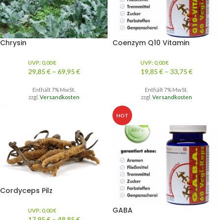
Chrysin
Coenzym Q10 Vitamin
UVP:
0,00
€
UVP:
0,00
€
29,85
€
–
69,95
€
19,85
€
–
33,75
€
Enthält 7% MwSt.
Enthält 7% MwSt.
zzgl.
Versandkosten
zzgl.
Versandkosten
HOT
Cordyceps Pilz
GABA
UVP:
0,00
€
17,95
€
–
48,85
€