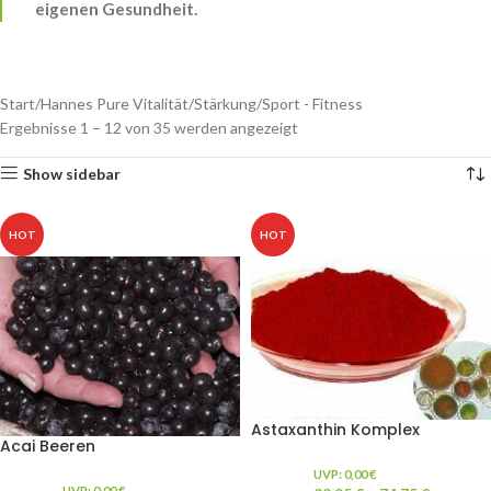
eigenen Gesundheit.
Start
Hannes Pure Vitalität
Stärkung
Sport - Fitness
Ergebnisse 1 – 12 von 35 werden angezeigt
Show sidebar
HOT
HOT
Astaxanthin Komplex
Acai Beeren
UVP:
0,00
€
UVP:
0,00
€