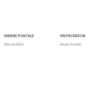
UNSERE PORTALE
ON FACEBOOK
Alles im Blick
Sango Koralle
Infoportal Unternehmen
Jiaogulan
Videodrome
Vitamin D
Grünes Gold
Säure - Base
Facebook
You Tube