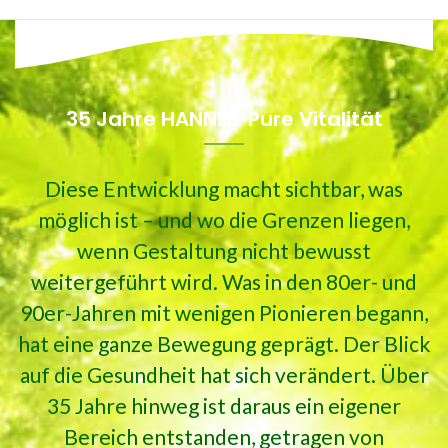
35 Jahre HANNES' Pure Vitalität
Diese Entwicklung macht sichtbar, was
möglich ist – und wo die Grenzen liegen,
wenn Gestaltung nicht bewusst
weitergeführt wird. Was in den 80er- und
90er-Jahren mit wenigen Pionieren begann,
hat eine ganze Bewegung geprägt. Der Blick
auf die Gesundheit hat sich verändert. Über
35 Jahre hinweg ist daraus ein eigener
Bereich entstanden, getragen von