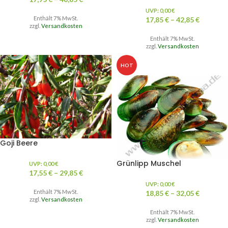
UVP:
0,00
€
Enthält 7% MwSt.
17,85
€
–
42,85
€
zzgl.
Versandkosten
Enthält 7% MwSt.
zzgl.
Versandkosten
HOT
Goji Beere
Grünlipp Muschel
UVP:
0,00
€
17,55
€
–
29,85
€
UVP:
0,00
€
Enthält 7% MwSt.
18,85
€
–
32,05
€
zzgl.
Versandkosten
Enthält 7% MwSt.
zzgl.
Versandkosten