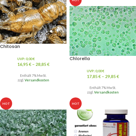
HOT
Chitosan
Chlorella
UVP:
0,00
€
16,95
€
–
28,85
€
UVP:
0,00
€
Enthält 7% MwSt.
17,85
€
–
29,85
€
zzgl.
Versandkosten
Enthält 7% MwSt.
zzgl.
Versandkosten
HOT
HOT