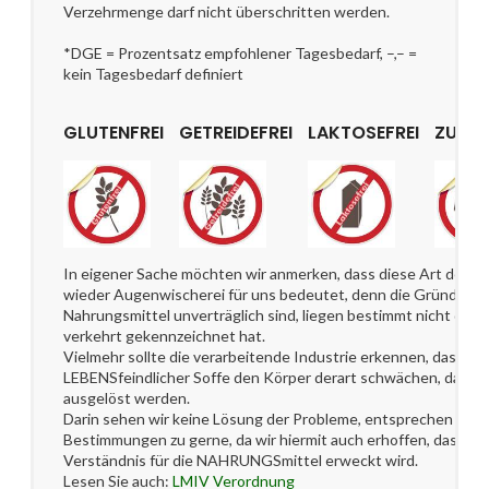
Verzehrmenge darf nicht überschritten werden.
*DGE = Prozentsatz empfohlener Tagesbedarf, –,– =
kein Tagesbedarf definiert
GLUTENFREI
GETREIDEFREI
LAKTOSEFREI
ZUCKE
In eigener Sache möchten wir anmerken, dass diese Art der 
wieder Augenwischerei für uns bedeutet, denn die Gründe, w
Nahrungsmittel unverträglich sind, liegen bestimmt nicht dara
verkehrt gekennzeichnet hat.
Vielmehr sollte die verarbeitende Industrie erkennen, dass di
LEBENSfeindlicher Soffe den Körper derart schwächen, dass i
ausgelöst werden.
Darin sehen wir keine Lösung der Probleme, entsprechen jedo
Bestimmungen zu gerne, da wir hiermit auch erhoffen, dass ei
Verständnis für die NAHRUNGSmittel erweckt wird.
Lesen Sie auch:
LMIV Verordnung