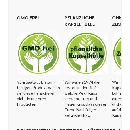
GMO FREI
PFLANZLICHE
OHNE
KAPSELHÜLLE
ZUSATZ
Vom Saatgut bis zum
Wir waren 1994 die
Wir ferti
fertigen Produkt wollen
ersten in der BRD,
Kapseln i
wir diese Panscherei
welche Vegi-Kaps
Lohnherst
nicht in unseren
verwendeten und
einen Ha
Produkten!
freuen uns, dass dieser
und verzi
Trend Nachfolger
auf das, w
gefunden hat.
Kapsel sol