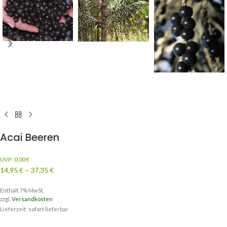
Acai Beeren
UVP:
0,00
€
14,95
€
–
37,35
€
Enthält 7% MwSt.
zzgl.
Versandkosten
Lieferzeit: sofort lieferbar