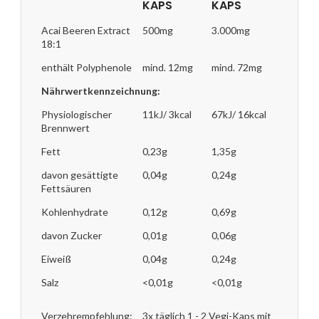
KAPS
KAPS
Acai Beeren Extract
500mg
3.000mg
18:1
enthält Polyphenole
mind. 12mg
mind. 72mg
Nährwertkennzeichnung:
Physiologischer
11kJ/ 3kcal
67kJ/ 16kcal
Brennwert
Fett
0,23g
1,35g
davon gesättigte
0,04g
0,24g
Fettsäuren
Kohlenhydrate
0,12g
0,69g
davon Zucker
0,01g
0,06g
Eiweiß
0,04g
0,24g
Salz
<0,01g
<0,01g
Verzehrempfehlung:
3x täglich 1 - 2 Vegi-Kaps mit