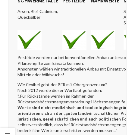
SCHWERMETALLE
PESTIZIDE
NÄHRWERTE
MIC
Arsen, Blei, Cadmium,
Staph
Quecksilber
Aureu
Salmon
Pestizide werden nur bei konventionellen Anbau untersucht, 
Pflanzengifte zum Einsatz kommen.
Ansonsten wählen wir traditionellen Anbau mit Einsatz von or
Mitteln oder Wildwuchs!
Wie flexibel geht der BFR mit Obergrenzen um?
Noch 2012 wurde dieser Wortlaut gefunden:
"..Für Rückstände werden im Rahmen der
Rückstandshöchstmengenverordnung Höchstmengen festgel
Werte sind nicht medizinisch und toxikologisch begründet
orientieren sich an der „guten landwirtschaftlichen Praxis“
juristischen, gesellschaftlichen und auch politischen Ford
selbstverständlich, dass bei Rückstandshöchstmengen gesund
bedenkliche Werte unterschritten werden müssen..."