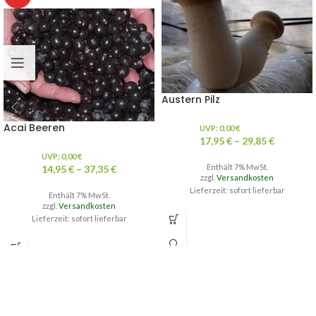
Austern Pilz
Acai Beeren
UVP:
0,00
€
17,95
€
–
29,85
€
UVP:
0,00
€
Enthält 7% MwSt.
14,95
€
–
37,35
€
zzgl.
Versandkosten
Lieferzeit: sofort lieferbar
Enthält 7% MwSt.
zzgl.
Versandkosten
Lieferzeit: sofort lieferbar