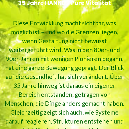
35 Jahre HANNES' Pure Vitalität
Diese Entwicklung macht sichtbar, was
möglich ist – und wo die Grenzen liegen,
wenn Gestaltung nicht bewusst
weitergeführt wird. Was in den 80er- und
90er-Jahren mit wenigen Pionieren begann,
hat eine ganze Bewegung geprägt. Der Blick
auf die Gesundheit hat sich verändert. Über
35 Jahre hinweg ist daraus ein eigener
Bereich entstanden, getragen von
Menschen, die Dinge anders gemacht haben.
Gleichzeitig zeigt sich auch, wie Systeme
darauf reagieren, Strukturen entstehen und