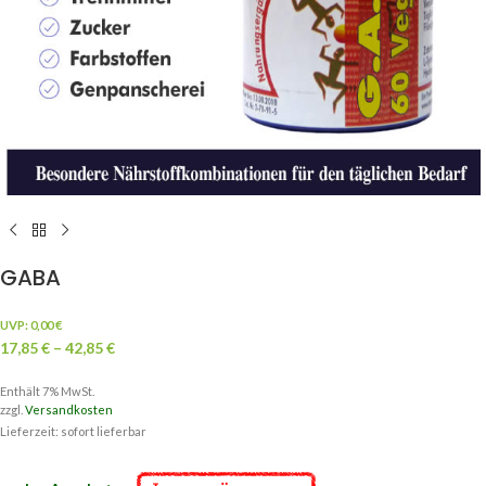
GABA
UVP:
0,00
€
17,85
€
–
42,85
€
Enthält 7% MwSt.
zzgl.
Versandkosten
Lieferzeit: sofort lieferbar