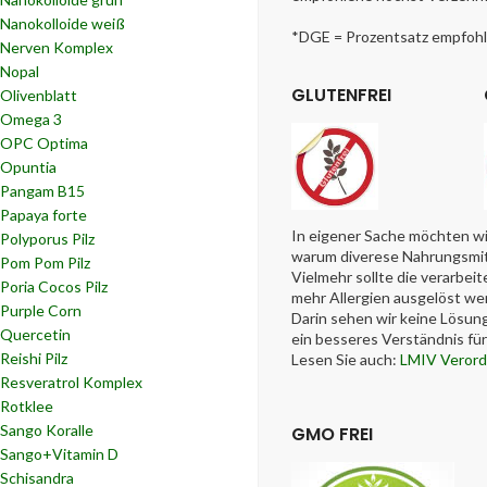
Nanokolloide weiß
*DGE = Prozentsatz empfohle
Nerven Komplex
Nopal
GLUTENFREI
Olivenblatt
Omega 3
OPC Optima
Opuntia
Pangam B15
Papaya forte
In eigener Sache möchten wi
Polyporus Pilz
warum diverese Nahrungsmitte
Pom Pom Pilz
Vielmehr sollte die verarbe
Poria Cocos Pilz
mehr Allergien ausgelöst we
Purple Corn
Darin sehen wir keine Lösun
Quercetin
ein besseres Verständnis f
Reishi Pilz
Lesen Sie auch:
LMIV Veror
Resveratrol Komplex
Rotklee
Sango Koralle
GMO FREI
Sango+Vitamin D
Schisandra