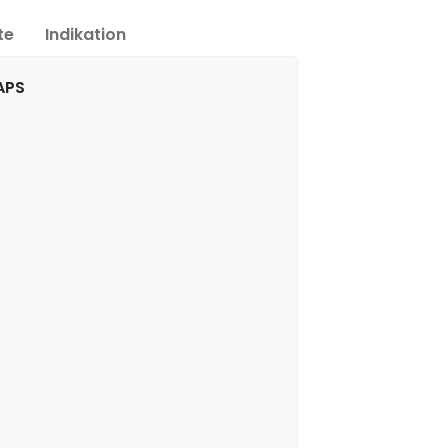
te
Indikation
APS