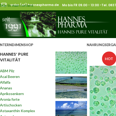
order (at) hannespharma.de
Mo bis FR 09.00 - 13:00 -Tel. 08
Skip to main content
NTERNEHMEN
SHOP
NAHRUNGSERGA
HANNES‘ PURE
HOT
VITALITÄT
ABM Pilz
Acai Beeren
Alfalfa
Ananas
Aprikosenkern
Aronia forte
Artischocken
Astaxanthin Komplex