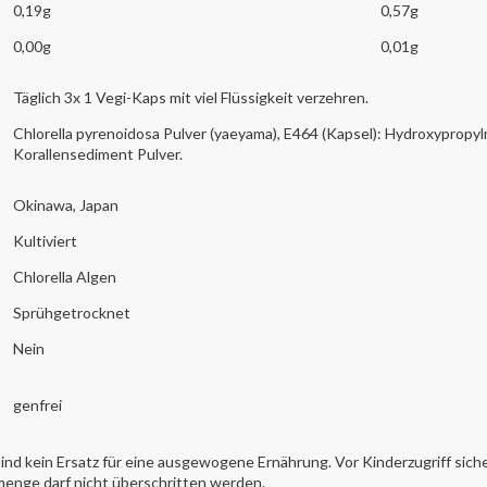
0,19g
0,57g
0,00g
0,01g
Täglich 3x 1 Vegi-Kaps mit viel Flüssigkeit verzehren.
Chlorella pyrenoidosa Pulver (yaeyama), E464 (Kapsel): Hydroxypropyl
Korallensediment Pulver.
Okinawa, Japan
Kultiviert
Chlorella Algen
Sprühgetrocknet
Nein
genfrei
nd kein Ersatz für eine ausgewogene Ernährung. Vor Kinderzugriff sic
enge darf nicht überschritten werden.