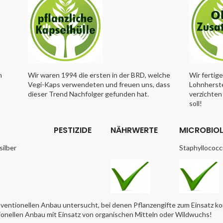
n
Wir waren 1994 die ersten in der BRD, welche
Wir fertig
Vegi-Kaps verwendeten und freuen uns, dass
Lohnherste
dieser Trend Nachfolger gefunden hat.
verzichten 
soll!
PESTIZIDE
NÄHRWERTE
MICROBIOL
silber
Staphyllococcu
nventionellen Anbau untersucht, bei denen Pflanzengifte zum Einsatz 
ionellen Anbau mit Einsatz von organischen Mitteln oder Wildwuchs!