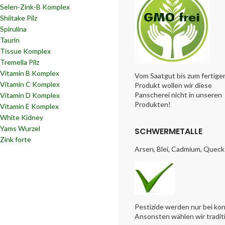
Selen-Zink-B Komplex
Shiitake Pilz
Spirulina
Taurin
Tissue Komplex
Tremella Pilz
Vitamin B Komplex
Vom Saatgut bis zum fertige
Vitamin C Komplex
Produkt wollen wir diese
Panscherei nicht in unseren
Vitamin D Komplex
Produkten!
Vitamin E Komplex
White Kidney
Yams Wurzel
SCHWERMETALLE
Zink forte
Arsen, Blei, Cadmium, Queck
Pestizide werden nur bei ko
Ansonsten wählen wir tradit