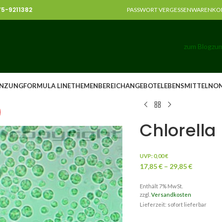
375-9211382
PASSWORT VERGESSEN
WARENKO
zum Blog
zum
NZUNG
FORMULA LINE
THEMENBEREICH
ANGEBOTE
LEBENSMITTEL
NO
Chlorella
UVP:
0,00
€
17,85
€
–
29,85
€
Enthält 7% MwSt.
zzgl.
Versandkosten
Lieferzeit: sofort lieferbar