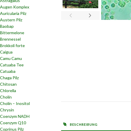
Astragalus
Augen Komplex
Auricularia Pilz
Austern Pilz
Baobap
Bittermelone
Brennessel
Brokkoli forte
Caigua
Camu Camu
Catuaba Tee
Catuaba
Chaga Pilz
Chitosan
Chlorella
Cholin
Cholin – Inositol
Chrysin
Coenzym NADH
Coenzym Q10
BESCHREIBUNG
Coprinus Pilz