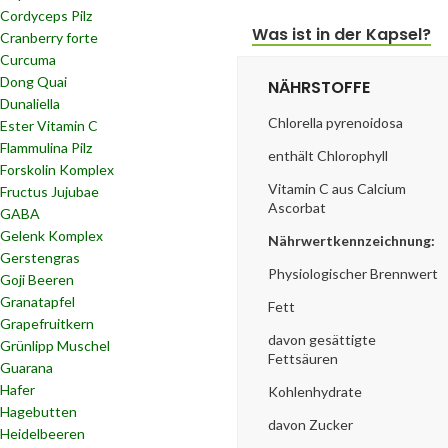
Cordyceps Pilz
Was ist in der Kapsel?
Cranberry forte
Curcuma
Dong Quai
NÄHRSTOFFE
Dunaliella
Chlorella pyrenoidosa
Ester Vitamin C
Flammulina Pilz
enthält Chlorophyll
Forskolin Komplex
Vitamin C aus Calcium
Fructus Jujubae
Ascorbat
GABA
Gelenk Komplex
Nährwertkennzeichnung:
Gerstengras
Physiologischer Brennwert
Goji Beeren
Granatapfel
Fett
Grapefruitkern
davon gesättigte
Grünlipp Muschel
Fettsäuren
Guarana
Hafer
Kohlenhydrate
Hagebutten
davon Zucker
Heidelbeeren