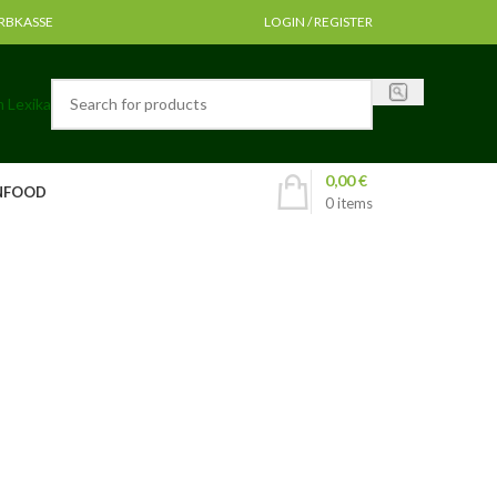
RB
KASSE
LOGIN / REGISTER
 Lexika
0,00
€
NFOOD
0
items