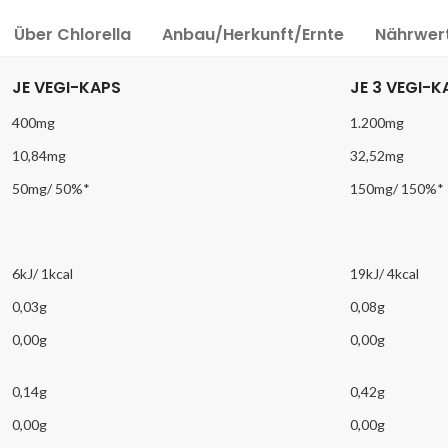
Über Chlorella
Anbau/Herkunft/Ernte
Nährwer
JE VEGI-KAPS
JE 3 VEGI-K
400mg
1.200mg
10,84mg
32,52mg
50mg/ 50%*
150mg/ 150%*
6kJ/ 1kcal
19kJ/ 4kcal
0,03g
0,08g
0,00g
0,00g
0,14g
0,42g
0,00g
0,00g