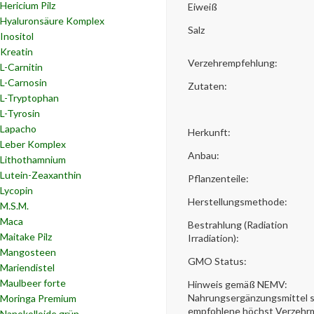
Hericium Pilz
Eiweiß
Hyaluronsäure Komplex
Salz
Inositol
Kreatin
Verzehrempfehlung:
L-Carnitin
L-Carnosin
Zutaten:
L-Tryptophan
L-Tyrosin
Lapacho
Herkunft:
Leber Komplex
Anbau:
Lithothamnium
Lutein-Zeaxanthin
Pflanzenteile:
Lycopin
Herstellungsmethode:
M.S.M.
Maca
Bestrahlung (Radiation
Maitake Pilz
Irradiation):
Mangosteen
GMO Status:
Mariendistel
Maulbeer forte
Hinweis gemäß NEMV:
Nahrungsergänzungsmittel si
Moringa Premium
empfohlene höchst Verzehrm
Nanokolloide grün