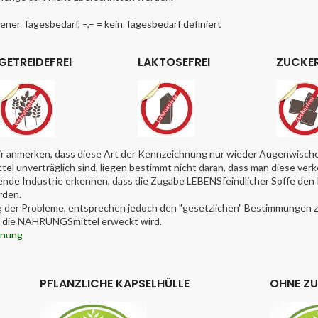
ner Tagesbedarf, –,– = kein Tagesbedarf definiert
GETREIDEFREI
LAKTOSEFREI
ZUCKER
r anmerken, dass diese Art der Kennzeichnung nur wieder Augenwischer
l unverträglich sind, liegen bestimmt nicht daran, dass man diese ver
itende Industrie erkennen, dass die Zugabe LEBENSfeindlicher Soffe de
rden.
g der Probleme, entsprechen jedoch den "gesetzlichen" Bestimmungen zu 
ür die NAHRUNGSmittel erweckt wird.
dnung
PFLANZLICHE KAPSELHÜLLE
OHNE Z