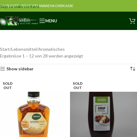
PASSWORT VERGESSEN
WARENKORB
KASSE
Skip to main content
MENU
Start
Lebensmittel
Aromatisches
Ergebnisse 1 – 12 von 28 werden angezeigt
Show sidebar
SOLD
SOLD
OUT
OUT