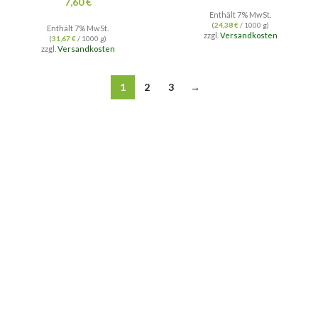
7,60
€
Enthält 7% MwSt.
(
24,38
€
/ 1000 g)
Enthält 7% MwSt.
zzgl.
Versandkosten
(
31,67
€
/ 1000 g)
zzgl.
Versandkosten
1
2
3
→