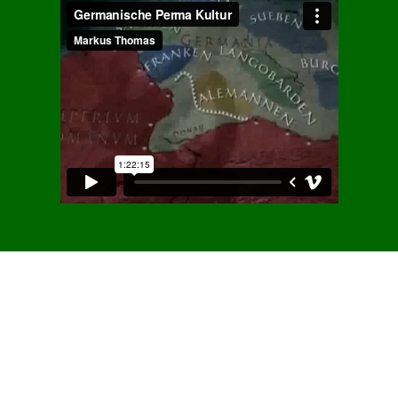
Jupiter-Uranus-Konjunktion
21.4.2024 bis 2038 | Silke Schäfer