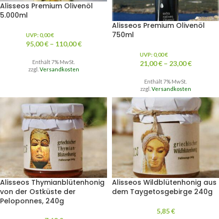
Alisseos Premium Olivenöl
5.000ml
Alisseos Premium Olivenöl
750ml
UVP:
0,00
€
95,00
€
–
110,00
€
UVP:
0,00
€
Enthält 7% MwSt.
21,00
€
–
23,00
€
zzgl.
Versandkosten
Enthält 7% MwSt.
zzgl.
Versandkosten
Alisseos Thymianblütenhonig
Alisseos Wildblütenhonig aus
von der Ostküste der
dem Taygetosgebirge 240g
Peloponnes, 240g
5,85
€