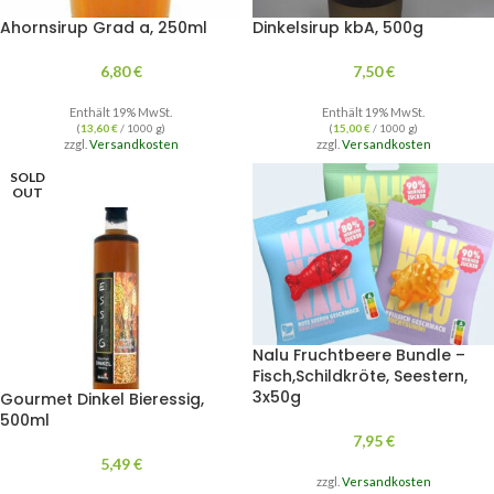
Ahornsirup Grad a, 250ml
Dinkelsirup kbA, 500g
6,80
€
7,50
€
Enthält 19% MwSt.
Enthält 19% MwSt.
(
13,60
€
/ 1000 g)
(
15,00
€
/ 1000 g)
zzgl.
Versandkosten
zzgl.
Versandkosten
SOLD
OUT
Nalu Fruchtbeere Bundle –
Fisch,Schildkröte, Seestern,
3x50g
Gourmet Dinkel Bieressig,
500ml
7,95
€
5,49
€
zzgl.
Versandkosten