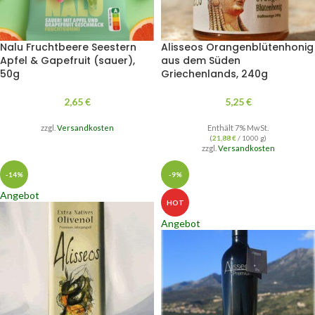
Nalu Fruchtbeere Seestern
Alisseos Orangenblütenhonig
Apfel & Gapefruit (sauer),
aus dem Süden
50g
Griechenlands, 240g
2,65
€
5,25
€
zzgl.
Versandkosten
Enthält 7% MwSt.
(
21,88
€
/ 1000 g)
zzgl.
Versandkosten
-14%
-9%
Angebot
HOT
Angebot