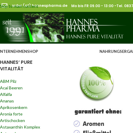
order (at) hannespharma.de
Mo bis FR 09.00 - 13:00 -Tel. 08
Skip to main content
NTERNEHMEN
SHOP
NAHRUNGSERGA
HANNES‘ PURE
VITALITÄT
ABM Pilz
Acai Beeren
Alfalfa
Ananas
Aprikosenkern
Aronia forte
Artischocken
Astaxanthin Komplex