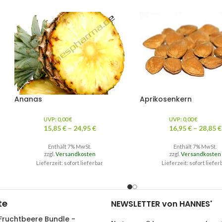
Ananas
Aprikosenkern
UVP:
0,00
€
UVP:
0,00
€
15,85
€
–
24,95
€
16,95
€
–
28,85
€
Enthält 7% MwSt.
Enthält 7% MwSt.
zzgl.
Versandkosten
zzgl.
Versandkosten
Lieferzeit: sofort lieferbar
Lieferzeit: sofort liefer
te
NEWSLETTER von HANNES'
Fruchtbeere Bundle -