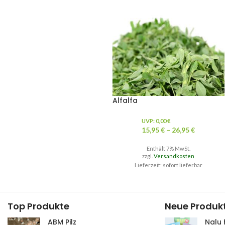
Alfalfa
UVP:
0,00
€
15,95
€
–
26,95
€
Enthält 7% MwSt.
zzgl.
Versandkosten
Lieferzeit: sofort lieferbar
Top Produkte
Neue Produk
ABM Pilz
Nalu 