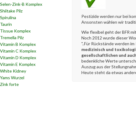
Selen-Zink-B Komplex
Shiitake Pilz
Pestizide werden nur bei ko
Spirulina
Ansonsten wählen wir tradit
Taurin
Tissue Komplex
Wie flexibel geht der BFR m
Tremella Pilz
Noch 2012 wurde dieser Wor
"..Für Rückstände werden 
Vitamin B Komplex
medizinisch und toxikologis
Vitamin C Komplex
gesellschaftlichen und auc
Vitamin D Komplex
bedenkliche Werte unterschr
Vitamin E Komplex
Auszug aus der Stellungnah
White Kidney
Heute steht da etwas ander
Yams Wurzel
Zink forte