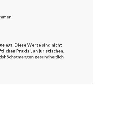
kommen.
gelegt.
Diese Werte sind nicht
ichen Praxis“, an juristischen,
tandshöchstmengen gesundheitlich