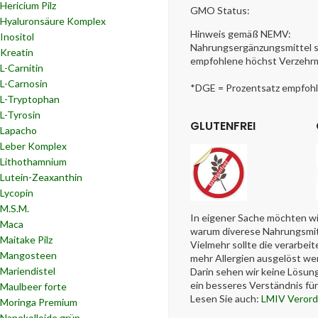
Hericium Pilz
GMO Status:
Hyaluronsäure Komplex
Hinweis gemäß NEMV:
Inositol
Nahrungsergänzungsmittel si
Kreatin
empfohlene höchst Verzehrm
L-Carnitin
L-Carnosin
*DGE = Prozentsatz empfohle
L-Tryptophan
L-Tyrosin
GLUTENFREI
Lapacho
Leber Komplex
Lithothamnium
Lutein-Zeaxanthin
Lycopin
M.S.M.
In eigener Sache möchten wi
Maca
warum diverese Nahrungsmitte
Maitake Pilz
Vielmehr sollte die verarbe
Mangosteen
mehr Allergien ausgelöst we
Mariendistel
Darin sehen wir keine Lösun
ein besseres Verständnis f
Maulbeer forte
Lesen Sie auch:
LMIV Veror
Moringa Premium
Nanokolloide grün