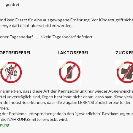
genfrei
nd kein Ersatz für eine ausgewogene Ernährung. Vor Kinderzugriff sic
enge darf nicht überschritten werden.
ner Tagesbedarf, –,– = kein Tagesbedarf definiert
GETREIDEFREI
LAKTOSEFREI
ZUCKER
r anmerken, dass diese Art der Kennzeichnung nur wieder Augenwischer
l unverträglich sind, liegen bestimmt nicht daran, dass man diese ver
itende Industrie erkennen, dass die Zugabe LEBENSfeindlicher Soffe de
rden.
g der Probleme, entsprechen jedoch den "gesetzlichen" Bestimmungen zu 
ür die NAHRUNGSmittel erweckt wird.
dnung