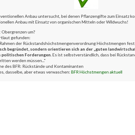
nventionellen Anbau untersucht, bei denen Pflanzengifte zum Einsatz 
ionellen Anbau mit Einsatz von organischen Mitteln oder Wildwuchs!
it Obergrenzen um?
tlaut gefunden:
im Rahmen der Rückstandshöchstmengenverordnung Höchstmengen fest
ch begründet, sondern orientieren sich an der „guten landwirtschaftl
h politischen Forderungen
. Es ist selbstverständlich, dass bei Rücks
itten werden müssen..."
me des BFR: Rückstände und Kontaminanten
es, dasselbe, aber etwas verwaschen:
BFR Höchstmengen aktuell