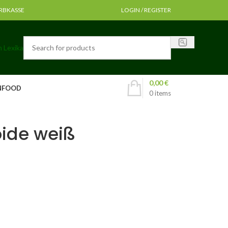
RB
KASSE
LOGIN / REGISTER
 Lexika
0,00
€
NFOOD
0
items
oide weiß