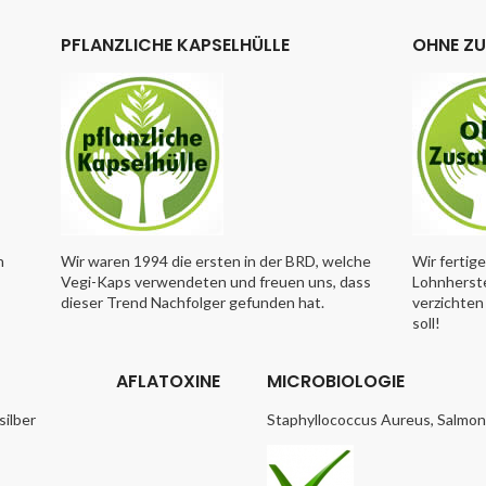
PFLANZLICHE KAPSELHÜLLE
OHNE Z
n
Wir waren 1994 die ersten in der BRD, welche
Wir fertig
Vegi-Kaps verwendeten und freuen uns, dass
Lohnherste
dieser Trend Nachfolger gefunden hat.
verzichten 
soll!
AFLATOXINE
MICROBIOLOGIE
silber
Staphyllococcus Aureus, Salmonel