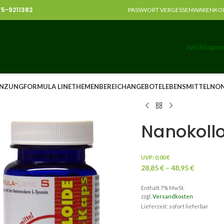
375-9211382
PASSWORT VERGESSEN
WARENKO
zum Blog
zum
NZUNG
FORMULA LINE
THEMENBEREICH
ANGEBOTE
LEBENSMITTEL
NO
Nanokoll
UVP:
0,00
€
28,85
€
–
48,95
€
Enthält 7% MwSt.
zzgl.
Versandkosten
Lieferzeit: sofort lieferbar