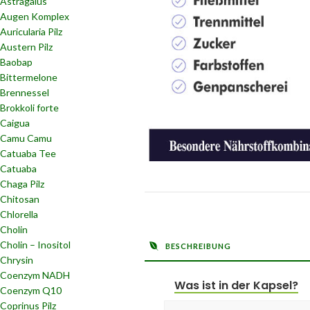
Astragalus
Augen Komplex
Auricularia Pilz
Austern Pilz
Baobap
Bittermelone
Brennessel
Brokkoli forte
Caigua
Camu Camu
Catuaba Tee
Catuaba
Chaga Pilz
Chitosan
Chlorella
Cholin
Cholin – Inositol
BESCHREIBUNG
Chrysin
Coenzym NADH
Was ist in der Kapsel?
Coenzym Q10
Coprinus Pilz