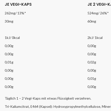
JE VEGI-KAPS
JE 2 VEGI-
262mg/ 13%*
524mg/ 26%*
30mg
60mg
1kJ/ 0kcal
2kJ/ 1kcal
0,00g
0,00g
n
0,00g
0,00g
0,01g
0,02g
0,00g
0,00g
0,00g
0,01g
0,00g
0,00g
Täglich 1 – 2 Vegi-Kaps mit etwas Flüssigkeit verzehren.
Tri-Kaliumcitrat, E464 (Kapsel): Hydroxypropylmethylcellulose, Minera