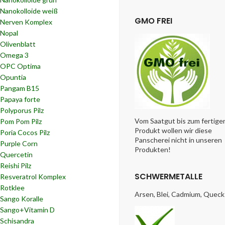
Nanokolloide weiß
GMO FREI
Nerven Komplex
Nopal
Olivenblatt
Omega 3
OPC Optima
Opuntia
Pangam B15
Papaya forte
Polyporus Pilz
Vom Saatgut bis zum fertige
Pom Pom Pilz
Produkt wollen wir diese
Poria Cocos Pilz
Panscherei nicht in unseren
Purple Corn
Produkten!
Quercetin
Reishi Pilz
SCHWERMETALLE
Resveratrol Komplex
Rotklee
Arsen, Blei, Cadmium, Queck
Sango Koralle
Sango+Vitamin D
Schisandra