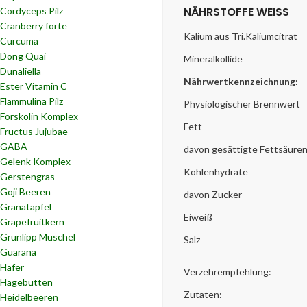
NÄHRSTOFFE WEISS
Cordyceps Pilz
Cranberry forte
Kalium aus Tri.Kaliumcitrat
Curcuma
Dong Quai
Mineralkollide
Dunaliella
Nährwertkennzeichnung:
Ester Vitamin C
Flammulina Pilz
Physiologischer Brennwert
Forskolin Komplex
Fett
Fructus Jujubae
GABA
davon gesättigte Fettsäure
Gelenk Komplex
Kohlenhydrate
Gerstengras
Goji Beeren
davon Zucker
Granatapfel
Eiweiß
Grapefruitkern
Grünlipp Muschel
Salz
Guarana
Hafer
Verzehrempfehlung:
Hagebutten
Zutaten:
Heidelbeeren