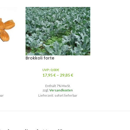
Brokkoli forte
Cholin
UVP:
0,00
€
UVP:
0,0
17,95
€
–
29,85
€
17,95
€
Enthält 7% MwSt.
Enthält
zzgl.
Versandkosten
zzgl.
Ver
bar
Lieferzeit: sofort lieferbar
Lieferzeit: s