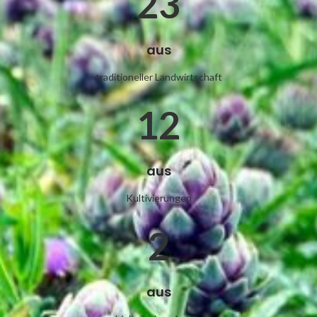
23
aus
traditioneller Landwirtschaft
12
aus
Kultivierungen
2
aus