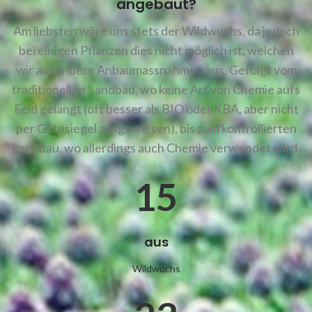
angebaut?
Am liebsten wäre uns stets der Wildwuchs, da jedoch
bei einigen Pflanzen dies nicht möglich ist, weichen
wir auf andere Anbaumassnahmen aus. Gefolgt vom
traditionellen Landbau, wo keine Art von Chemie aufs
Feld gelangt (oft besser als BIO oder KBA, aber nicht
per Gütesiegel ausgewiesen), bis zum kontrollierten
Landbau, wo allerdings auch Chemie verwendet wird.
15
aus
Wildwuchs