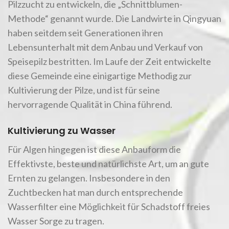
Pilzzucht zu entwickeln, die „Schnittblumen-
Methode“ genannt wurde. Die Landwirte in Qingyuan
haben seitdem seit Generationen ihren
Lebensunterhalt mit dem Anbau und Verkauf von
Speisepilz bestritten. Im Laufe der Zeit entwickelte
diese Gemeinde eine einigartige Methodig zur
Kultivierung der Pilze, und ist für seine
hervorragende Qualität in China führend.
Kultivierung zu Wasser
Für Algen hingegen ist diese Anbauform die
Effektivste, beste und natürlichste Art, um an gute
Ernten zu gelangen. Insbesondere in den
Zuchtbecken hat man durch entsprechende
Wasserfilter eine Möglichkeit für Schadstoff freies
Wasser Sorge zu tragen.