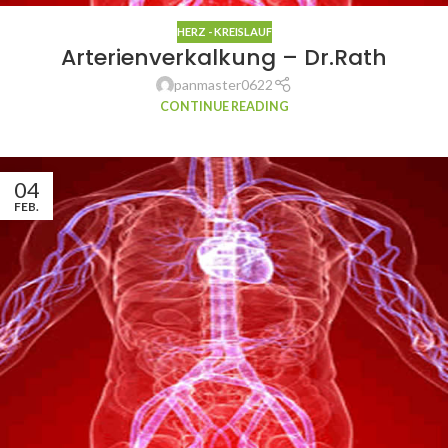
HERZ - KREISLAUF
Arterienverkalkung – Dr.Rath
panmaster0622
CONTINUE READING
04
FEB.