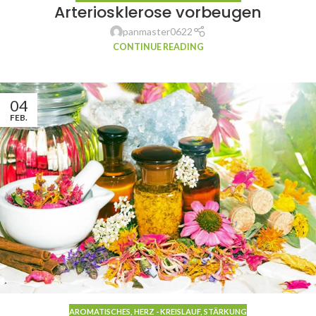
Arteriosklerose vorbeugen
panmaster0622
CONTINUE READING
04
FEB.
AROMATISCHES
,
HERZ - KREISLAUF
,
STÄRKUNG