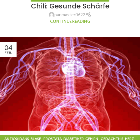
Chili: Gesunde Schärfe
panmaster0622
CONTINUE READING
04
FEB.
ANTIOXIDANS
,
BLASE - PROSTATA
,
DIABETIKER
,
GEHIRN - GEDÄCHTNIS
,
HERZ -