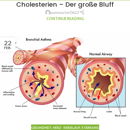
Cholesterien – Der große Bluff
UNSERE NAHRUNG
,
VIDEOS
panmaster0622
CONTINUE READING
22
FEB.
GESUNDHEIT
,
HERZ - KREISLAUF
,
STÄRKUNG