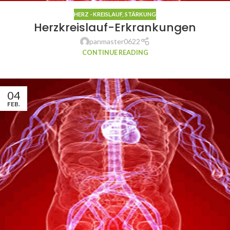
HERZ - KREISLAUF
,
STÄRKUNG
Herzkreislauf-Erkrankungen
panmaster0622
CONTINUE READING
04
FEB.