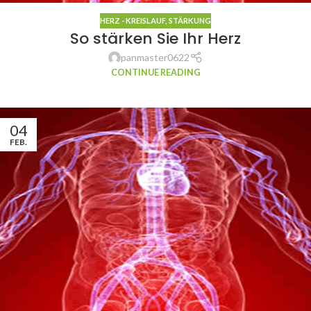
HERZ - KREISLAUF
,
STÄRKUNG
So stärken Sie Ihr Herz
panmaster0622
CONTINUE READING
04
FEB.