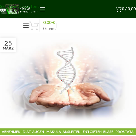
Skip to main content
0
/
0,0
0,00
€
0
items
25
MÄRZ
ABNEHMEN - DIÄT
,
AUGEN - MAKULA
,
AUSLEITEN - ENTGIFTEN
,
BLASE - PROSTATA
,