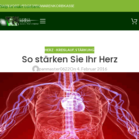
PASSWORT VERGESSEN
WARENKORB
KASSE
Skip to main content
HERZ - KREISLAUF
,
STÄRKUNG
So stärken Sie Ihr Herz
panmaster0622
On 4. Februar 2016