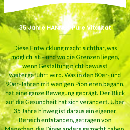
35 Jahre HANNES' Pure Vitalität
Diese Entwicklung macht sichtbar, was
möglich ist – und wo die Grenzen liegen,
wenn Gestaltung nicht bewusst
weitergeführt wird. Was in den 80er- und
90er-Jahren mit wenigen Pionieren begann,
hat eine ganze Bewegung geprägt. Der Blick
auf die Gesundheit hat sich verändert. Über
35 Jahre hinweg ist daraus ein eigener
Bereich entstanden, getragen von
Menschen, die Dinge anders gemacht haben.