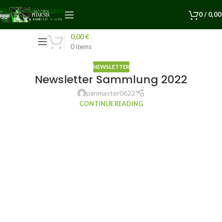
Skip to main content
0
/
0,0
0,00
€
0
items
NEWSLETTER
Newsletter Sammlung 2022
panmaster0622
CONTINUE READING