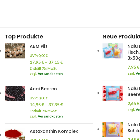
Top Produkte
Neue Produk
ABM Pilz
Nalu 
Fisch
UVP:
0,00
€
3x50
17,95
€
–
37,15
€
7,95
€
Enthält 7% MwSt.
zzgl.
Ve
zzgl.
Versandkosten
Nalu 
Acai Beeren
Beere
UVP:
0,00
€
2,65
€
14,95
€
–
37,35
€
zzgl.
Ve
Enthält 7% MwSt.
zzgl.
Versandkosten
Nalu 
Schil
Astaxanthin Komplex
2,65
€