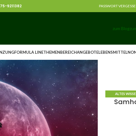
8375-9211382
PASSWORT VERGESS
zum Blog
zum
NZUNG
FORMULA LINE
THEMENBEREICH
ANGEBOTE
LEBENSMITTEL
NO
ALTES WISS
Samha