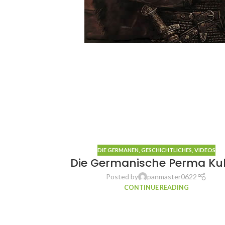
DIE GERMANEN
,
GESCHICHTLICHES
,
VIDEOS
Die Germanische Perma Kul
Posted by
panmaster0622
CONTINUE READING