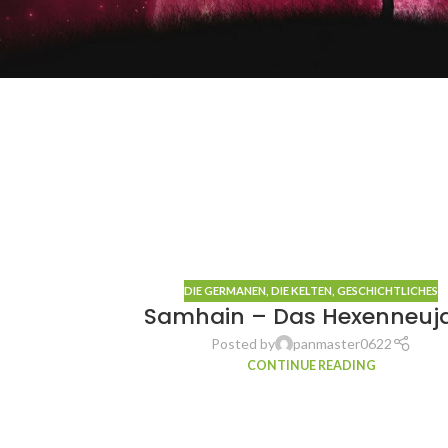
DIE GERMANEN
,
DIE KELTEN
,
GESCHICHTLICHES
Samhain – Das Hexenneuj
Posted by
panmaster0622
CONTINUE READING