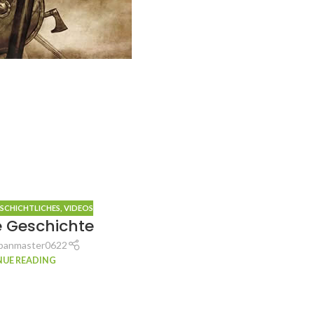
SCHICHTLICHES
,
VIDEOS
 Geschichte
panmaster0622
UE READING