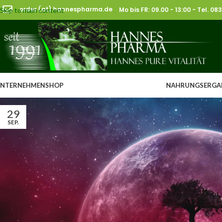
order (at) hannespharma.de
Mo bis FR: 09.00 - 13:00 - Tel. 0
Skip to main content
NAHRUNGSERGA
NTERNEHMEN
SHOP
29
SEP.