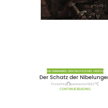
DIE GERMANEN
,
GESCHICHTLICHES
,
VIDEOS
Der Schatz der Nibelunge
Posted by
panmaster0622
CONTINUE READING