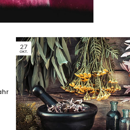
27
OKT.
ahr