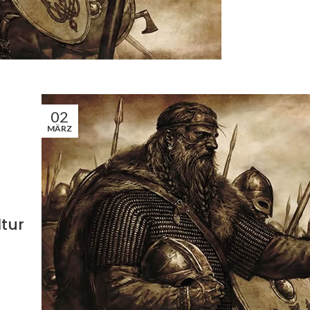
02
MÄRZ
tur