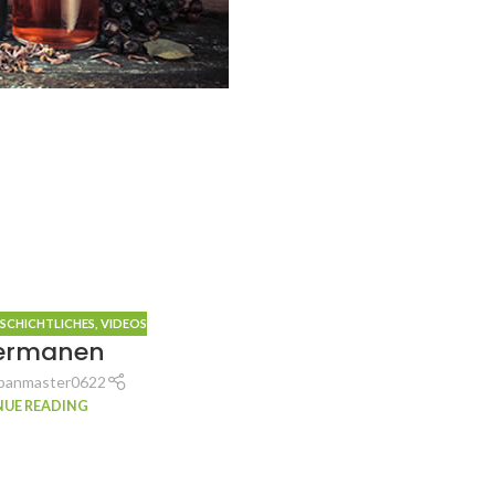
SCHICHTLICHES
,
VIDEOS
Germanen
panmaster0622
UE READING