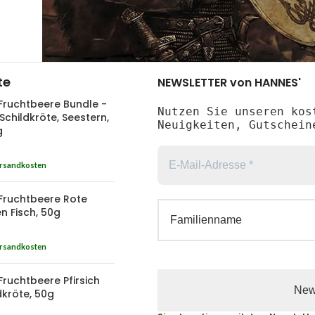
te
NEWSLETTER von HANNES'
Fruchtbeere Bundle -
Nutzen Sie unseren kos
,Schildkröte, Seestern,
Neuigkeiten, Gutschein
g
rsandkosten
Fruchtbeere Rote
n Fisch, 50g
rsandkosten
Fruchtbeere Pfirsich
dkröte, 50g