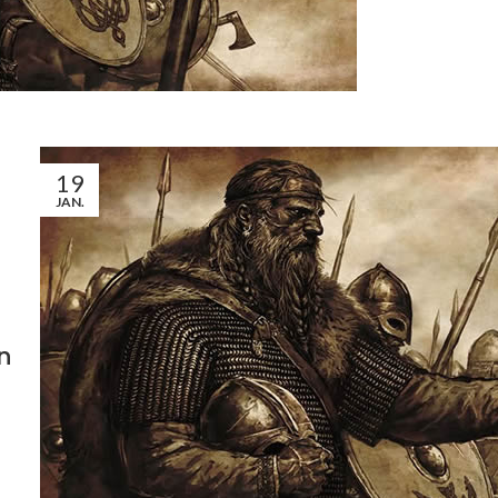
19
JAN.
n