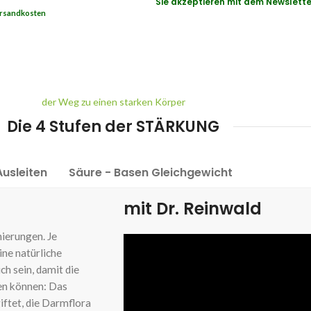
Sie akzeptieren mit dem Newslette
rsandkosten
der Weg zu einen starken Körper
Die 4 Stufen der STÄRKUNG
Ausleiten
Säure - Basen Gleichgewicht
mit Dr. Reinwald
ierungen. Je
ine natürliche
ch sein, damit die
en können: Das
ftet, die Darmflora