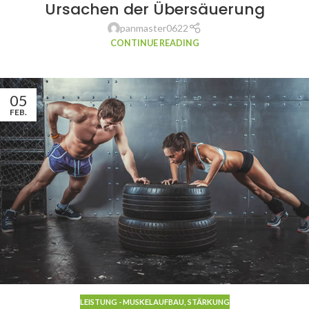
Ursachen der Übersäuerung
KNORPEL
,
HAARE - NÄGEL
,
HERZ - KREISLAUF
,
KNOCHEN - ZÄHNE
,
LEBER - GALLE
,
LEISTUNG - MUSKELAUFBAU
,
MAGEN - DARM
,
SÄURE - BASE
,
SÄURE BASEN
panmaster0622
GLEICHGEWICHT
,
VERDAUUNG - MAGEN
CONTINUE READING
05
FEB.
LEISTUNG - MUSKELAUFBAU
,
STÄRKUNG