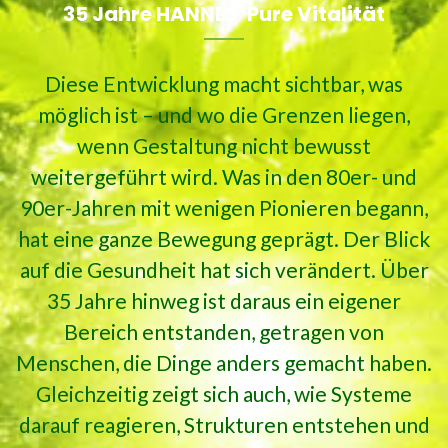
35 Jahre HANNES' Pure Vitalität
Diese Entwicklung macht sichtbar, was
möglich ist – und wo die Grenzen liegen,
wenn Gestaltung nicht bewusst
weitergeführt wird. Was in den 80er- und
90er-Jahren mit wenigen Pionieren begann,
hat eine ganze Bewegung geprägt. Der Blick
auf die Gesundheit hat sich verändert. Über
35 Jahre hinweg ist daraus ein eigener
Bereich entstanden, getragen von
Menschen, die Dinge anders gemacht haben.
Gleichzeitig zeigt sich auch, wie Systeme
darauf reagieren, Strukturen entstehen und