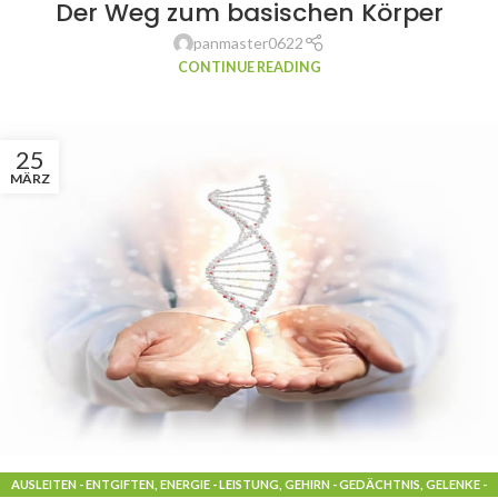
Der Weg zum basischen Körper
CHOLESTERIN - FETT
,
ENERGIE - LEISTUNG
,
GEHIRN - GEDÄCHTNIS
,
GELENKE -
KNORPEL
,
GESUNDHEIT
,
HAARE - NÄGEL
,
HERZ - KREISLAUF
,
KNOCHEN - ZÄHNE
,
panmaster0622
LEBER - GALLE
,
LEISTUNG - MUSKELAUFBAU
,
MAGEN - DARM
,
SÄURE - BASE
,
SÄURE
CONTINUE READING
BASEN GLEICHGEWICHT
,
VERDAUUNG - MAGEN
25
MÄRZ
AUSLEITEN - ENTGIFTEN
,
ENERGIE - LEISTUNG
,
GEHIRN - GEDÄCHTNIS
,
GELENKE -