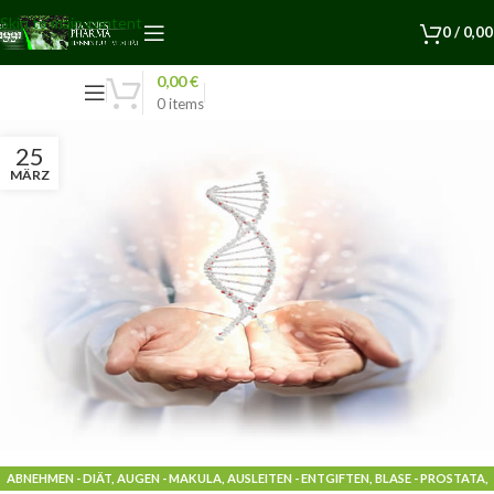
Skip to main content
0
/
0,0
0,00
€
0
items
25
MÄRZ
ABNEHMEN - DIÄT
,
AUGEN - MAKULA
,
AUSLEITEN - ENTGIFTEN
,
BLASE - PROSTATA
,