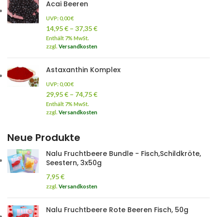
Acai Beeren
UVP:
0,00
€
14,95
€
–
37,35
€
Enthält 7% MwSt.
zzgl.
Versandkosten
Astaxanthin Komplex
UVP:
0,00
€
29,95
€
–
74,75
€
Enthält 7% MwSt.
zzgl.
Versandkosten
Neue Produkte
Nalu Fruchtbeere Bundle - Fisch,Schildkröte,
Seestern, 3x50g
7,95
€
zzgl.
Versandkosten
Nalu Fruchtbeere Rote Beeren Fisch, 50g