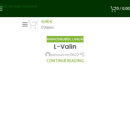
Skip to main content
0
/
0,0
0,00
€
0
items
AMINOSÄUREN
,
L-VALIN
L-Valin
panmaster0622
CONTINUE READING