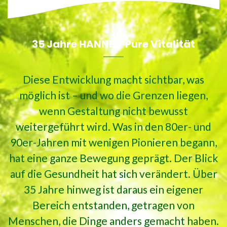
35 Jahre HANNES' Pure Vitalität
Diese Entwicklung macht sichtbar, was
möglich ist – und wo die Grenzen liegen,
wenn Gestaltung nicht bewusst
weitergeführt wird. Was in den 80er- und
90er-Jahren mit wenigen Pionieren begann,
hat eine ganze Bewegung geprägt. Der Blick
auf die Gesundheit hat sich verändert. Über
35 Jahre hinweg ist daraus ein eigener
Bereich entstanden, getragen von
Menschen, die Dinge anders gemacht haben.