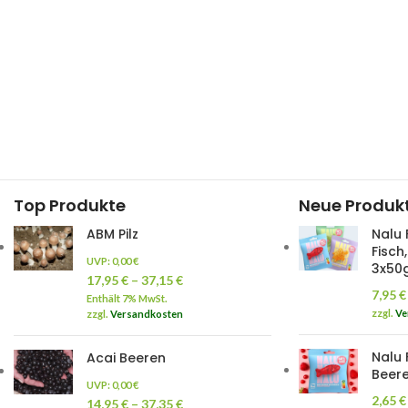
Top Produkte
Neue Produk
ABM Pilz
Nalu 
Fisch
UVP:
0,00
€
3x50
17,95
€
–
37,15
€
7,95
€
Enthält 7% MwSt.
zzgl.
Ve
zzgl.
Versandkosten
Nalu 
Acai Beeren
Beere
UVP:
0,00
€
2,65
€
14,95
€
–
37,35
€