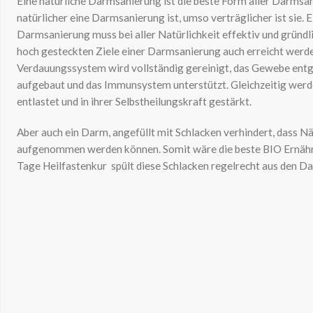
Eine natürliche Darmsanierung ist die beste Form aller Darmsan
natürlicher eine Darmsanierung ist, umso verträglicher ist sie. E
Darmsanierung muss bei aller Natürlichkeit effektiv und gründli
hoch gesteckten Ziele einer Darmsanierung auch erreicht werd
Verdauungssystem wird vollständig gereinigt, das Gewebe entgi
aufgebaut und das Immunsystem unterstützt. Gleichzeitig wer
entlastet und in ihrer Selbstheilungskraft gestärkt.
Aber auch ein Darm, angefüllt mit Schlacken verhindert, dass N
aufgenommen werden können. Somit wäre die beste BIO Ernähru
Tage Heilfastenkur spült diese Schlacken regelrecht aus den D