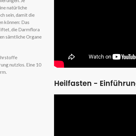
ierungen. Je
ine natürliche
ch sein, damit die
en können: Das
ftet, die Darmflora
den sämtliche Organe
ährstoffe
ng nutzlos. Eine 10
arm.
Heilfasten - Einführu