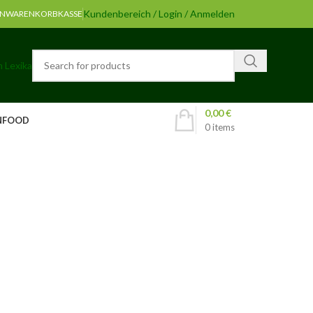
Kundenbereich / Login / Anmelden
EN
WARENKORB
KASSE
 Lexika
0,00
€
NFOOD
0
items