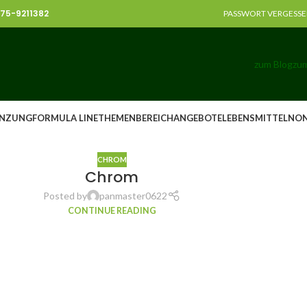
8375-9211382
PASSWORT VERGESS
zum Blog
zum
NZUNG
FORMULA LINE
THEMENBEREICH
ANGEBOTE
LEBENSMITTEL
NO
CHROM
Chrom
Posted by
panmaster0622
CONTINUE READING