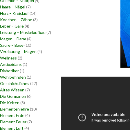
Gelenke – Knorpel
(4)
Haare – Nägel
(7)
Herz – Kreislauf
(14)
Knochen – Zähne
(3)
Leber – Galle
(4)
Leistung – Muskelaufbau
(7)
Magen – Darm
(4)
Säure – Base
(10)
Verdauung – Magen
(4)
Wellness
(2)
Antioxidans
(1)
Diabetiker
(1)
Wohlbefinden
(1)
Geschichtliches
(27)
Altes Wissen
(7)
Die Germanen
(6)
Die Kelten
(8)
Elementenlehre
(10)
Element Erde
(4)
Element Feuer
(7)
Element Luft
(4)