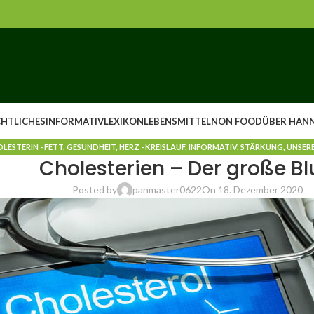
CHTLICHES
INFORMATIV
LEXIKON
LEBENSMITTEL
NON FOOD
ÜBER HANN
LESTERIN - FETT
,
GESUNDHEIT
,
HERZ - KREISLAUF
,
INFORMATIV
,
STÄRKUNG
,
UNSER
Cholesterien – Der große Bl
Posted by
panmaster0622
On 18. Dezember 2020