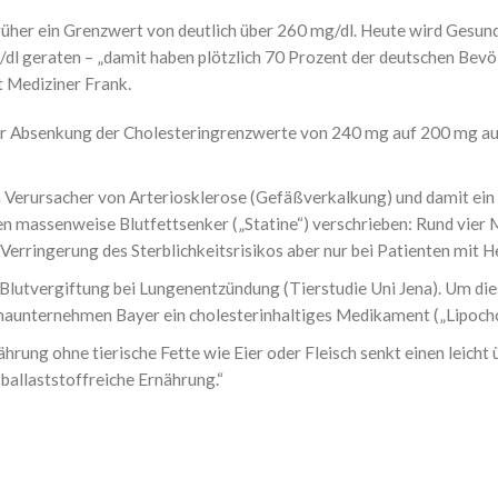
früher ein Grenzwert von deutlich über 260 mg/dl. Heute wird Ges
l geraten – „damit haben plötzlich 70 Prozent der deutschen Bevö
t Mediziner Frank.
der Absenkung der Cholesteringrenzwerte von 240 mg auf 200 mg au
 Verursacher von Arteriosklerose (Gefäßverkalkung) und damit ein 
n massenweise Blutfettsenker („Statine“) verschrieben: Rund vier
e Verringerung des Sterblichkeitsrisikos aber nur bei Patienten mit
 Blutvergiftung bei Lungenentzündung (Tierstudie Uni Jena). Um d
maunternehmen Bayer ein cholesterinhaltiges Medikament („Lipocho
hrung ohne tierische Fette wie Eier oder Fleisch senkt einen leicht 
 ballaststoffreiche Ernährung.“