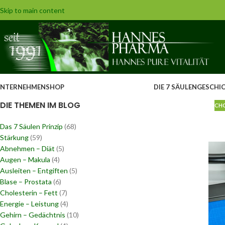
Skip to main content
NTERNEHMEN
SHOP
DIE 7 SÄULEN
GESCHI
DIE THEMEN IM BLOG
CHO
Das 7 Säulen Prinzip
(68)
Stärkung
(59)
Abnehmen – Diät
(5)
Augen – Makula
(4)
Ausleiten – Entgiften
(5)
Blase – Prostata
(6)
Cholesterin – Fett
(7)
Energie – Leistung
(4)
Gehirn – Gedächtnis
(10)