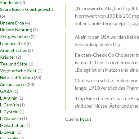
Pandemie
(2)
„
Grenzwerte
Als „hoch“ galt 
Säure Basen Gleichgewicht
Normwert von 190 bis 200 mg/d
(6)
Unsere Erde
(4)
hohen Cholesterinspiegel“, sag
Unsere Nahrung
(4)
Zeitgeschehen
(2)
Allein in den USA wurden bei 
Lebensmittel
(6)
behandlungsbedürftig.
Aromatisches
(2)
Fakten-Check
Ob Cholesterin
Kräuter
(2)
ist umstritten. Trotzdem werde
Tee und Säfte
(1)
„Belegt ist ein Nutzen und ein
Vegetarische Kost
(1)
Nährstofflexikon
(68)
Cholesterin schützt zudem vor
Aminosäuren
(20)
lange: 1910 vertrieb das Phar
GABA
(1)
L-Arginin
(1)
Tipp
Eine cholesterinarme Ernä
L-Carnitin
(1)
sind aber Nüsse, Äpfel und eine
L-Cystein
(1)
L-Glutamin
(1)
Quelle:
Focus
L-Gluthation
(1)
L-Glycin
(1)
L-Histidin
(1)