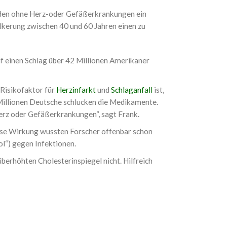
unden ohne Herz-oder Gefäßerkrankungen ein
lkerung zwischen 40 und 60 Jahren einen zu
f einen Schlag über 42 Millionen Amerikaner
Risikofaktor für
Herzinfarkt
und
Schlaganfall
ist,
 Millionen Deutsche schlucken die Medikamente.
 Herz oder Gefäßerkrankungen“, sagt Frank.
iese Wirkung wussten Forscher offenbar schon
l“) gegen Infektionen.
überhöhten Cholesterinspiegel nicht. Hilfreich