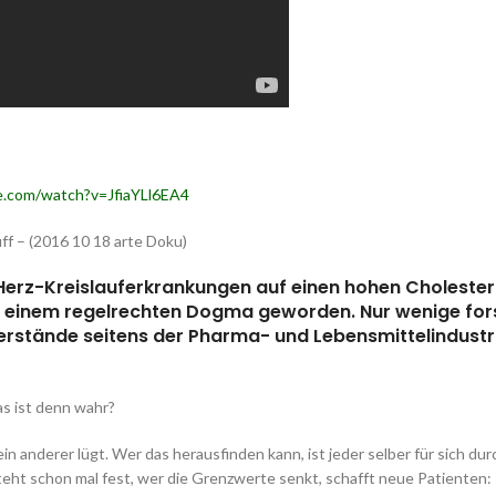
.com/watch?v=JfiaYLl6EA4
ff – (2016 10 18 arte Doku)
 Herz-Kreislauferkrankungen auf einen hohen Cholesteri
zu einem regelrechten Dogma geworden. Nur wenige fors
erstände seitens der Pharma- und Lebensmittelindustr
as ist denn wahr?
t, ein anderer lügt. Wer das herausfinden kann, ist jeder selber für sich
eht schon mal fest, wer die Grenzwerte senkt, schafft neue Patienten: