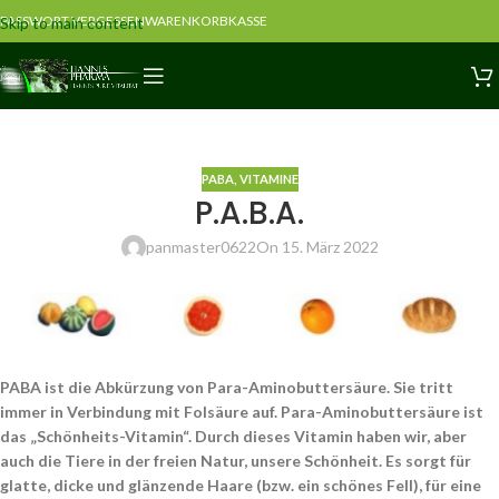
PASSWORT VERGESSEN
WARENKORB
KASSE
Skip to main content
PABA
,
VITAMINE
P.A.B.A.
panmaster0622
On 15. März 2022
PABA ist die Abkürzung von Para-Aminobuttersäure. Sie tritt
immer in Verbindung mit Folsäure auf. Para-Aminobuttersäure ist
das „Schönheits-Vitamin“. Durch dieses Vitamin haben wir, aber
auch die Tiere in der freien Natur, unsere Schönheit. Es sorgt für
glatte, dicke und glänzende Haare (bzw. ein schönes Fell), für eine