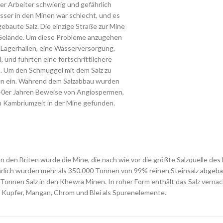
er Arbeiter schwierig und gefährlich
ser in den Minen war schlecht, und es
ebaute Salz. Die einzige Straße zur Mine
 Gelände. Um diese Probleme anzugehen
 Lagerhallen, eine Wasserversorgung,
 und führten eine fortschrittlichere
. Um den Schmuggel mit dem Salz zu
afen ein. Während dem Salzabbau wurden
940er Jahren Beweise von Angiospermen,
Kambriumzeit in der Mine gefunden.
 den Briten wurde die Mine, die nach wie vor die größte Salzquelle des
lich wurden mehr als 350.000 Tonnen von 99% reinen Steinsalz abgeba
 Tonnen Salz in den Khewra Minen. In roher Form enthält das Salz vern
k, Kupfer, Mangan, Chrom und Blei als Spurenelemente.