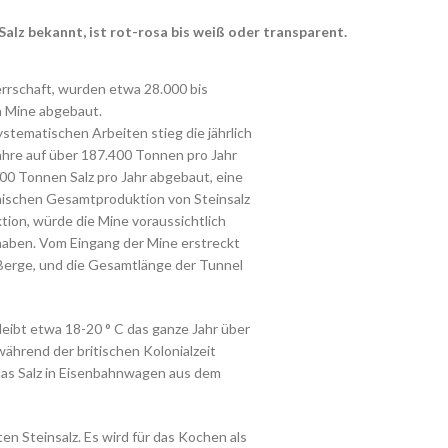
Salz bekannt, ist rot-rosa bis weiß oder transparent.
errschaft, wurden etwa 28.000 bis
a Mine abgebaut.
stematischen Arbeiten stieg die jährlich
hre auf über 187.400 Tonnen pro Jahr
00 Tonnen Salz pro Jahr abgebaut, eine
anischen Gesamtproduktion von Steinsalz
ion, würde die Mine voraussichtlich
haben. Vom Eingang der Mine erstreckt
 Berge, und die Gesamtlänge der Tunnel
eibt etwa 18-20 ° C das ganze Jahr über
während der britischen Kolonialzeit
das Salz in Eisenbahnwagen aus dem
en Steinsalz. Es wird für das Kochen als