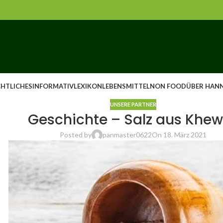
CHTLICHES
INFORMATIV
LEXIKON
LEBENSMITTEL
NON FOOD
ÜBER HANN
UNSERE PARTNER
Geschichte – Salz aus Khe
Posted by
panmaster0622
On 18. März 2021