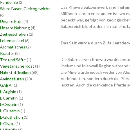
Pandemie
(2)
Das Khewra Salzbergwerk sind Teil ein
Säure Basen Gleichgewicht
Millionen Jahren entstanden ist, wo e
(6)
bedeckt war, gefolgt von geologisch
Unsere Erde
(4)
Salzbereich bildete, der sich auf eine
Unsere Nahrung
(4)
Zeitgeschehen
(2)
Lebensmittel
(6)
Das Salz wurde durch Zufall entdec
Aromatisches
(2)
Kräuter
(2)
Die Salzreserven Khewra wurden entde
Tee und Säfte
(1)
Jhelum und Mianwali Region während s
Vegetarische Kost
(1)
Die Mine wurde jedoch weder von Ale
Nährstofflexikon
(68)
Verbündeten, sondern durch die Pferd
Aminosäuren
(20)
leckten​​. Auch die kränkelnde Pferde 
GABA
(1)
L-Arginin
(1)
L-Carnitin
(1)
L-Cystein
(1)
L-Glutamin
(1)
L-Gluthation
(1)
L-Glycin
(1)
L-Histidin
(1)