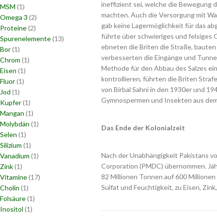
ineffizient sei, welche die Bewegung d
MSM
(1)
machten. Auch die Versorgung mit Was
Omega 3
(2)
gab keine Lagermöglichkeit für das abg
Proteine
(2)
führte über schwieriges und felsiges
Spurenelemente
(13)
ebneten die Briten die Straße, bauten
Bor
(1)
verbesserten die Eingänge und Tunnel,
Chrom
(1)
Methode für den Abbau des Salzes ein
Eisen
(1)
kontrollieren, führten die Briten Str
Fluor
(1)
von Birbal Sahni in den 1930er und 1
Jod
(1)
Gymnospermen und Insekten aus dem 
Kupfer
(1)
Mangan
(1)
Molybdän
(1)
Das Ende der Kolonialzeit
Selen
(1)
Silizium
(1)
Nach der Unabhängigkeit Pakistans von
Vanadium
(1)
Corporation (PMDC) übernommen. Jähr
Zink
(1)
82 Millionen Tonnen auf 600 Millionen
Vitamine
(17)
Sulfat und Feuchtigkeit, zu Eisen, Zin
Cholin
(1)
Folsäure
(1)
Inositol
(1)