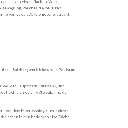
s damals von einem flachen Meer
en Bewegung, welches die heutigen
 Länge von etwa 300 Kilometer erstreckt.
ufer – Salzbergwerk Khewra in Pakistan
abad, der Hauptstadt Pakistans, und
ndet sich die zweitgrößte Salzmine der
r über dem Meeresspiegel und reichen
erirdischen Minen bedecken eine Fläche