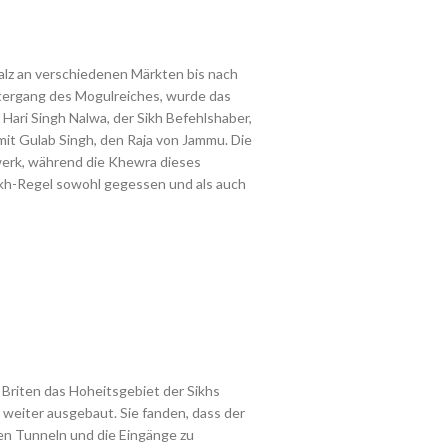
lz an verschiedenen Märkten bis nach
tergang des Mogulreiches, wurde das
ari Singh Nalwa, der Sikh Befehlshaber,
mit Gulab Singh, den Raja von Jammu. Die
werk, während die Khewra dieses
kh-Regel sowohl gegessen und als auch
 Briten das Hoheitsgebiet der Sikhs
eiter ausgebaut. Sie fanden, dass der
n Tunneln und die Eingänge zu