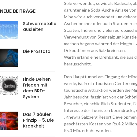
Sole verwendet, sowie als Badesalz, ab
darunter eine Soda-Asche Anlage von 
NEUE BEITRÄGE
Mine wird auch verwendet, um dekora
Schwermetalle
Aschenbecher oder auch Statuen zu ma
ausleiten
Staaten, Indien und vielen europäisch
Verwendung von Steinsalz um künstler
machen begann während der Moghul-Är
Dekorationen aus Salz kreierten.
Die Prostata
Warth erfand eine Drehbank, die aus 
herausschnitt.
Den Haupttunnel am Eingang der Mine,
Finde Deinen
wurde, ist in ein Touristen Center um
Frieden mit
touristische Attraktion werden die Mi
dem BRD-
System
Jahr besucht, fasziniert von der Schön
Besucher, einschließlich Studenten, F
Interesse der Touristen beeindruckt
Das 7 Säulen
„Khewra Salzberg Resort Development 
Prinzip – 5. Die
geschätzten Kosten von Rs.4.2 Million
Krankheit
Rs.3 Mio. erhöht wurden.