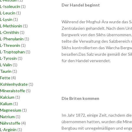
Der Handel beginnt
L-Isoleucin
(1)
L-Leucin
(1)
L-Lysin
(1)
Während der Moghul-Ära wurde das Sa
L-Methionin
(1)
Zentralasien gehandelt. Nach dem Un
L-Ornithin
(1)
Bergwerk von den Sikhs übernommen. H
L-Phenylanin
(1)
teilte die Verwaltung des Salzbereich 
L-Threonin
(1)
Sikhs kontrollierten das Warcha Berg
L-Tryptophan
(1)
besaßen.Das Salz wurde gemäß der Si
L-Tyrosin
(1)
für den Handel verwendet.
L-Valin
(1)
Taurin
(1)
Fette
(4)
Kohlenhydrate
(1)
Mineralstoffe
(5)
Kalcium
(1)
Die Briten kommen
Kalium
(1)
Magnesium
(1)
Im Jahr 1872, einige Zeit, nachdem die
Natrium
(1)
übernommen hatten, wurden die Mine w
Nährstoffe
(4)
Bergbau mit unregelmäßigen und enge
L-Arginin
(1)