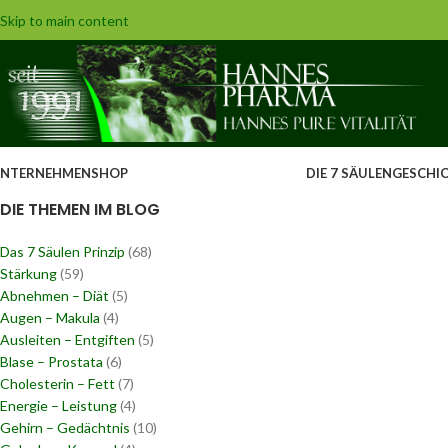
Skip to main content
NTERNEHMEN
SHOP
DIE 7 SÄULEN
GESCHI
DIE THEMEN IM BLOG
Das 7 Säulen Prinzip
(68)
Stärkung
(59)
Abnehmen – Diät
(5)
Augen – Makula
(4)
Ausleiten – Entgiften
(5)
Blase – Prostata
(6)
Cholesterin – Fett
(7)
Energie – Leistung
(4)
Gehirn – Gedächtnis
(10)