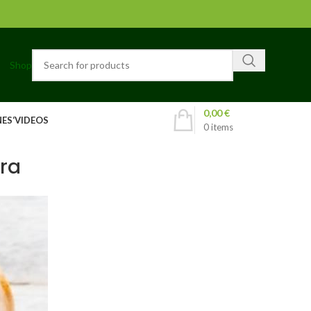
Shop
0,00
€
ES‘
VIDEOS
0
items
wra