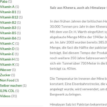
Paba
(1)
Vitamin A
(1)
Salz aus Khewra, auch als Himalaya-
Vitamin B1
(1)
Vitamin B12
(1)
In den frühen Jahren der britischen H
Vitamin B2
(1)
30.000 Tonnen pro Jahr in den Khewr
Vitamin B3
(1)
Mit dem von Dr. H. Warth eingeführt sy
Vitamin B5
(1)
abgebaute Menge Mitte der 1940er Ja
Vitamin B6
(1)
an. Im Jahr 2003 wurden bereits 385.0
Vitamin C
(1)
Menge, die fast die Hälfte der pakist
Vitamin D
(1)
beträgt. Bei diesem Tempo der Produkt
Vitamin E
(1)
noch weitere 350 Jahre Salzreserven 
Vitamin H
(1)
sich ein Tunnel über 730 Meter in die
Vitamin K
(1)
beträgt ca. 40 km.
Wasser
(1)
Zucker
(1)
Die Temperatur im Inneren der Mine bl
Non Food
(3)
konstant. Eine Eisenbahnstrecke, die 
Selber machen
(1)
angelegt wurde, wird verwendet, um 
0,3% CDL
(1)
Bergwerk zu bringen.
Videos
(31)
Himalayan Salz ist Pakistan bekanntest