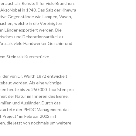
er auch als Rohstoff für viele Branchen,
AkzoNobel in 1940. Das Salz der Khewra
tive Gegenstände wie Lampen, Vasen,
chen, welche in die Vereinigten
en Länder exportiert werden. Die
isches und Dekorationsartikel zu
a, als viele Handwerker Geschirr und
dem Steinsalz Kunststücke
 der von Dr. Warth 1872 entwickelt
gebaut worden. Als eine wichtige
nen heute bis zu 250.000 Touristen pro
heit der Natur im Inneren des Berge.
amilien und Ausländer. Durch das
, startete der PMDC Management das
Project“ im Februar 2002 mit
en, die jetzt von nochmals um weitere