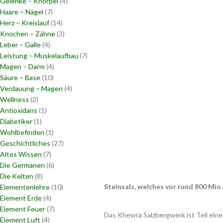
Gelenke – Knorpel
(4)
Haare – Nägel
(7)
Herz – Kreislauf
(14)
Knochen – Zähne
(3)
Leber – Galle
(4)
Leistung – Muskelaufbau
(7)
Magen – Darm
(4)
Säure – Base
(10)
Verdauung – Magen
(4)
Wellness
(2)
Antioxidans
(1)
Diabetiker
(1)
Wohlbefinden
(1)
Geschichtliches
(27)
Altes Wissen
(7)
Die Germanen
(6)
Die Kelten
(8)
Steinsalz, welches vor rund 800 Mio
Elementenlehre
(10)
Element Erde
(4)
Element Feuer
(7)
Das Khewra Salzbergwerk ist Teil eine
Element Luft
(4)