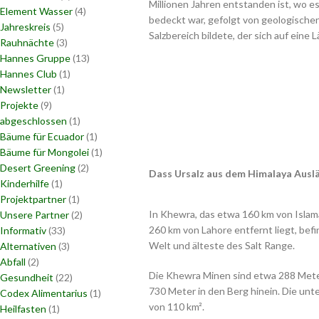
Millionen Jahren entstanden ist, wo e
Element Wasser
(4)
bedeckt war, gefolgt von geologisch
Jahreskreis
(5)
Salzbereich bildete, der sich auf eine
Rauhnächte
(3)
Hannes Gruppe
(13)
Hannes Club
(1)
Newsletter
(1)
Projekte
(9)
abgeschlossen
(1)
Bäume für Ecuador
(1)
Bäume für Mongolei
(1)
Desert Greening
(2)
Dass Ursalz aus dem Himalaya Auslä
Kinderhilfe
(1)
Projektpartner
(1)
In Khewra, das etwa 160 km von Islam
Unsere Partner
(2)
260 km von Lahore entfernt liegt, befi
Informativ
(33)
Welt und älteste des Salt Range.
Alternativen
(3)
Abfall
(2)
Die Khewra Minen sind etwa 288 Mete
Gesundheit
(22)
730 Meter in den Berg hinein. Die unt
Codex Alimentarius
(1)
von 110 km².
Heilfasten
(1)