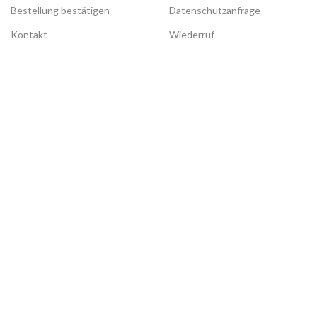
Bestellung bestätigen
Datenschutzanfrage
Kontakt
Wiederruf
UNSERE PORTALE
ON FACEBOOK
Alles im Blick
Sango Koralle
Infoportal Unternehmen
Jiaogulan
Videodrome
Vitamin D
Grünes Gold
Säure - Base