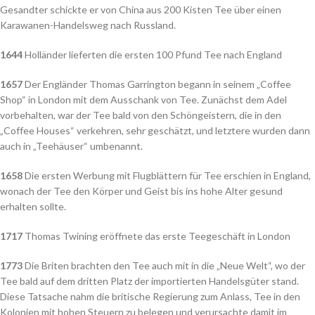
Gesandter schickte er von China aus 200 Kisten Tee über einen
Karawanen-Handelsweg nach Russland.
1644
Holländer lieferten die ersten 100 Pfund Tee nach England
1657
Der Engländer Thomas Garrington begann in seinem „Coffee
Shop“ in London mit dem Ausschank von Tee. Zunächst dem Adel
vorbehalten, war der Tee bald von den Schöngeistern, die in den
„Coffee Houses“ verkehren, sehr geschätzt, und letztere wurden dann
auch in „Teehäuser“ umbenannt.
1658
Die ersten Werbung mit Flugblättern für Tee erschien in England,
wonach der Tee den Körper und Geist bis ins hohe Alter gesund
erhalten sollte.
1717
Thomas Twining eröffnete das erste Teegeschäft in London
1773
Die Briten brachten den Tee auch mit in die „Neue Welt“, wo der
Tee bald auf dem dritten Platz der importierten Handelsgüter stand.
Diese Tatsache nahm die britische Regierung zum Anlass, Tee in den
Kolonien mit hohen Steuern zu belegen und verursachte damit im