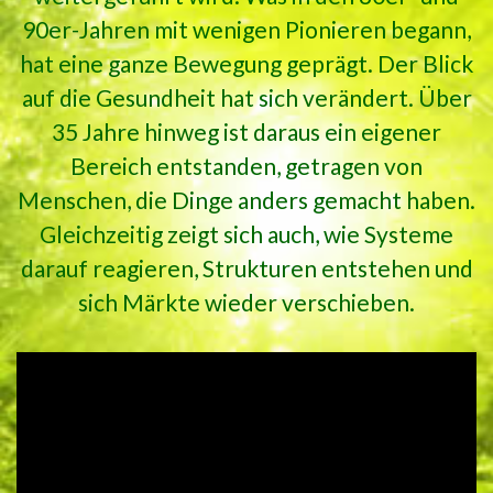
90er-Jahren mit wenigen Pionieren begann,
hat eine ganze Bewegung geprägt. Der Blick
auf die Gesundheit hat sich verändert. Über
35 Jahre hinweg ist daraus ein eigener
Bereich entstanden, getragen von
Menschen, die Dinge anders gemacht haben.
Gleichzeitig zeigt sich auch, wie Systeme
darauf reagieren, Strukturen entstehen und
sich Märkte wieder verschieben.