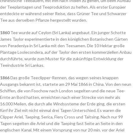
chinesische Teebauern, mit ihm nach Indien zu gehen, um beim Aufbau
der Teeplantagen und Teeproduktion zu helfen. Als erster Europäer
entdeckte er während seiner Reise, dass Grüner Tee und Schwarzer
Tee aus derselben Pflanze hergestellt wurden.
1860
Tee wurde auf Ceylon (Sri Lanka) angebaut. Ein junger Schotte
James Taylor experimentierte in den königlichen Botanischen Gärten
von Peradeniya in Sri Lanka mit den Teesamen. Die 10 Hektar große
Plantage Loolecondera, auf der Taylor den ersten kommerziellen Anbau
durchführte, wurde zum Muster für die zukünftige Entwicklung der
Teeindustrie Sri Lankas.
1866
Das große Teeclipper-Rennen, das wegen seines knappen
Ausgangs bekannt ist, startete am 29 Mai 1866 in China. Von den neun
Schiffen, die von Foochow nach London segelten und die neue Tee-
Ernte an Bord hatten, erreichten nach einer Strecke von mehr als
16.000 Meilen, die durch alle Windsysteme der Erde ging, die ersten
fünf ihr Ziel mit nicht einmal drei Tagen Unterschied. Es waren die
Clipper Ariel, Taeping, Serica, Fiery Cross und Taitsing. Nach nur 99
Tagen segelten die Ariel und die Taeping fast Seite an Seite in den
englischen Kanal. Mit einem Vorsprung von nur 20 min. vor der Ariel