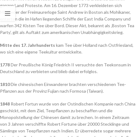
ganzen Land Proteste. Am 16. Dezember 1773 verkleideten sich
Mitglieder der Freimaurerloge Saint Andrew in Boston als Mohikaner,
enterten die im Hafen liegenden Schiffe der East India Company und
warfen 342 Kisten Tee über Bord. Dieser Akt, bekannt als ‚Boston Tea
Party‘, gilt als Auftakt zum amerikanischen Unabhängigkeitskrieg.
Mitte des 17. Jahrhunderts
kam Tee über Holland nach Ostfriesland,
wo sich eine eigene Teekultur entwickelte.
1778
Der Preußische König Friedrich II versuchte den Teekonsum in
Deutschland zu verbieten und blieb dabei erfolglos.
1810
Die chinesischen Einwanderer brachten verschiedenen Tee-
Pflanzen aus der Provinz Fujian nach Formosa (Taiwan).
1848
Robert Fortun wurde von der Ostindischen Kompanie nach China
geschickt, mit dem Ziel, Teepflanzen zu beschaffen und die
Monopolstellung der Chinesen damit zu brechen. In einem Zeitraum
von 3 Jahren verschiffte Robert Fortune über 20000 Stecklinge und
Sämlinge von Teepflanzen nach Indien. Er überredete sogar mehrere