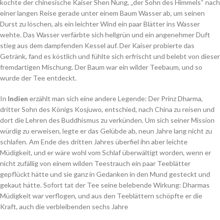
kochte der chinesische Kaiser Shen Nung, „der Sohn des Himmels“ nach
einer langen Reise gerade unter einem Baum Wasser ab, um seinen
Durst zu löschen, als ein leichter Wind ein paar Blätter ins Wasser
wehte. Das Wasser verfärbte sich hellgrün und ein angenehmer Duft
stieg aus dem dampfenden Kessel auf. Der Kaiser probierte das
Getränk, fand es köstlich und fühlte sich erfrischt und belebt von dieser
fremdartigen Mischung. Der Baum war ein wilder Teebaum, und so
wurde der Tee entdeckt.
In
Indien
erzählt man sich eine andere Legende: Der Prinz Dharma,
dritter Sohn des Königs Kosjuwo, entschied, nach China zu reisen und
dort die Lehren des Buddhismus zu verkünden. Um sich seiner Mission
würdig zu erweisen, legte er das Gelübde ab, neun Jahre lang nicht zu
schlafen. Am Ende des dritten Jahres überfiel ihn aber leichte
Müdigkeit, und er wäre wohl vom Schlaf überwältigt worden, wenn er
nicht zufällig von einem wilden Teestrauch ein paar Teeblätter
gepflückt hätte und sie ganz in Gedanken in den Mund gesteckt und
gekaut hätte. Sofort tat der Tee seine belebende Wirkung: Dharmas
Müdigkeit war verflogen, und aus den Teeblättern schöpfte er die
Kraft, auch die verbleibenden sechs Jahre