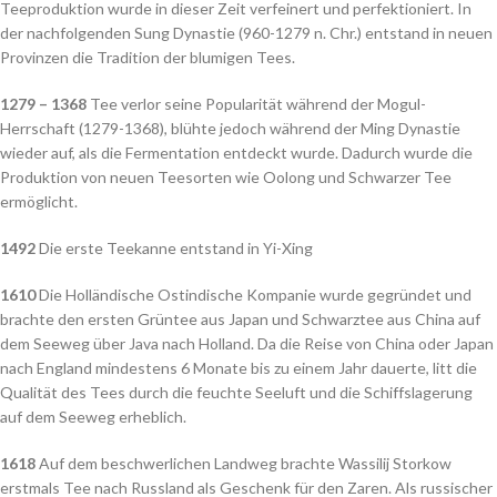
Teeproduktion wurde in dieser Zeit verfeinert und perfektioniert. In
der nachfolgenden Sung Dynastie (960-1279 n. Chr.) entstand in neuen
Provinzen die Tradition der blumigen Tees.
1279 – 1368
Tee verlor seine Popularität während der Mogul-
Herrschaft (1279-1368), blühte jedoch während der Ming Dynastie
wieder auf, als die Fermentation entdeckt wurde. Dadurch wurde die
Produktion von neuen Teesorten wie Oolong und Schwarzer Tee
ermöglicht.
1492
Die erste Teekanne entstand in Yi-Xing
1610
Die Holländische Ostindische Kompanie wurde gegründet und
brachte den ersten Grüntee aus Japan und Schwarztee aus China auf
dem Seeweg über Java nach Holland. Da die Reise von China oder Japan
nach England mindestens 6 Monate bis zu einem Jahr dauerte, litt die
Qualität des Tees durch die feuchte Seeluft und die Schiffslagerung
auf dem Seeweg erheblich.
1618
Auf dem beschwerlichen Landweg brachte Wassilij Storkow
erstmals Tee nach Russland als Geschenk für den Zaren. Als russischer